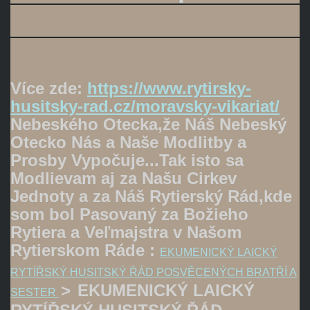
Více zde:
https://www.rytirsky-
husitsky-rad.cz/moravsky-vikariat/
Nebeského Otecka,že Náš Nebeský
Otecko Nás a Naše Modlitby a
Prosby Vypočuje...Tak isto sa
Modlievam aj za Našu Cirkev
Jednoty a za Náš Rytierský Rád,kde
som bol Pasovaný za Božieho
Rytiera a Veľmajstra v Našom
Rytierskom Ráde :
EKUMENICKÝ LAICKÝ
RYTÍŘSKÝ HUSITSKÝ ŘÁD POSVĚCENÝCH BRATŘÍ A
>
EKUMENICKÝ LAICKÝ
SESTER