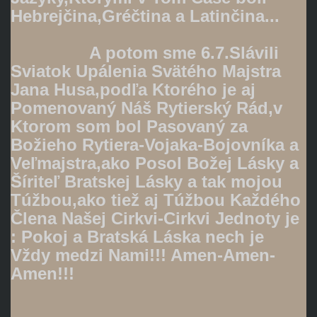
Hebrejčina,Gréčtina a Latinčina...
A potom sme 6.7.Slávili
Sviatok Upálenia Svätého Majstra
Jana Husa,podľa Ktorého je aj
Pomenovaný Náš Rytierský Rád,v
Ktorom som bol Pasovaný za
Božieho Rytiera-Vojaka-Bojovníka a
Veľmajstra,ako Posol Božej Lásky a
Šíriteľ Bratskej Lásky a tak mojou
Túžbou,ako tiež aj Túžbou Každého
Člena Našej Cirkvi-Cirkvi Jednoty je
: Pokoj a Bratská Láska nech je
Vždy medzi Nami!!! Amen-Amen-
Amen!!!