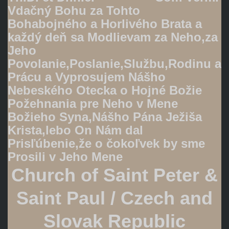
Vdačný Bohu za Tohto
Bohabojného a Horlivého Brata a
každý deň sa Modlievam za Neho,za
Jeho
Povolanie,Poslanie,Službu,Rodinu a
Prácu a Vyprosujem Nášho
Nebeského Otecka o Hojné Božie
Požehnania pre Neho v Mene
Božieho Syna,Nášho Pána Ježiša
Krista,lebo On Nám dal
Prisľúbenie,že o čokoľvek by sme
Prosili v Jeho Mene
Church of Saint Peter &
Saint Paul / Czech and
Slovak Republic