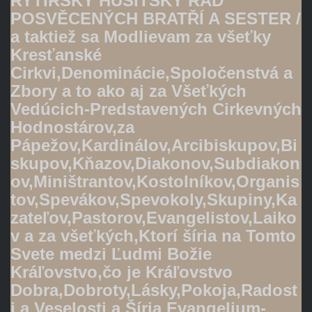
RYTÍŘSKÝ HUSITSKÝ ŘÁD
POSVĚCENÝCH BRATŘÍ A SESTER /
a taktiež sa Modlievam za všeťky
Kresťanské
Cirkvi,Denominácie,Spoločenstvá a
Zbory a to ako aj za Všeťkých
Vedúcich-Predstavených Cirkevných
Hodnostárov,za
Pápežov,Kardinálov,Arcibiskupov,Bi
skupov,Kňazov,Diakonov,Subdiakon
ov,Miništrantov,Kostolníkov,Organis
tov,Spevákov,Spevokoly,Skupiny,Ka
zateľov,Pastorov,Evangelistov,Laiko
v a za všeťkých,Ktorí šíria na Tomto
Svete medzi Ľudmi Božie
Kráľovstvo,čo je Kráľovstvo
Dobra,Dobroty,Lásky,Pokoja,Radost
i a Veselosti a Šíria Evangelium-