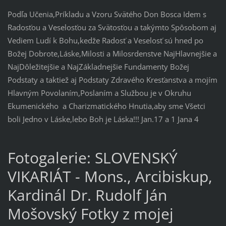
Podľa Učenia,Príkladu a Vzoru Svätého Don Bosca Idem s
Radosťou a Veselosťou za Svätosťou a takýmto Spôsobom aj
Vediem Ludí k Bohu,kedže Radosť a Veselosť sú hned po
Božej Dobrote,Láske,Milosti a Milosrdenstve NajHlavnejšie a
NajDôležitejšie a NajZákladnejšie Fundamenty Božej
Podstaty a taktiež aj Podstaty Zdravého Kresťanstva a mojím
Hlavným Povolaním,Poslaním a Službou je v Okruhu
Ekumenického a Charizmatického Hnutia,aby sme Všetci
boli Jedno v Láske,lebo Boh je Láska!!! Jan.17 a 1 Jana 4
Fotogalerie: SLOVENSKÝ
VIKARIÁT - Mons., Arcibiskup,
Kardinál Dr. Rudolf Ján
Mošovský Fotky z mojej