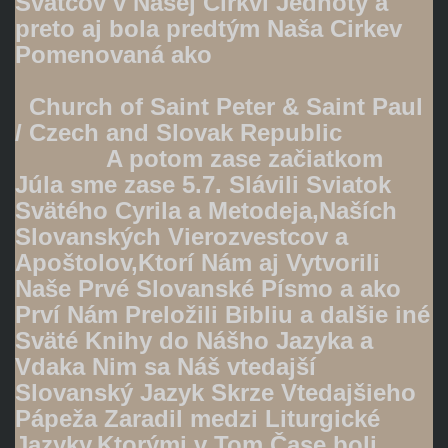
Svätcov v Našej Cirkvi Jednoty a
preto aj bola predtým Naša Cirkev
Pomenovaná ako
Church of Saint Peter & Saint Paul
/ Czech and Slovak Republic
A potom zase začiatkom
Júla sme zase 5.7. Slávili Sviatok
Svätého Cyrila a Metodeja,Naších
Slovanských Vierozvestcov a
Apoštolov,Ktorí Nám aj Vytvorili
Naše Prvé Slovanské Písmo a ako
Prví Nám Preložili Bibliu a dalšie iné
Sväté Knihy do Nášho Jazyka a
Vdaka Nim sa Náš vtedajší
Slovanský Jazyk Skrze Vtedajšieho
Pápeža Zaradil medzi Liturgické
Jazyky,Ktorými v Tom Čase boli