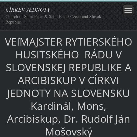
CÍRKEV JEDNOTY
Church of Saint Peter & Saint Paul / Czech and Slovak
Republic
VEľMAJSTER RYTIERSKÉHO
HUSITSKÉHO RÁDU V
SLOVENSKEJ REPUBLIKE A
ARCIBISKUP V CÍRKVI
JEDNOTY NA SLOVENSKU
Kardinál, Mons,
Arcibiskup, Dr. Rudolf Ján
Mošovský