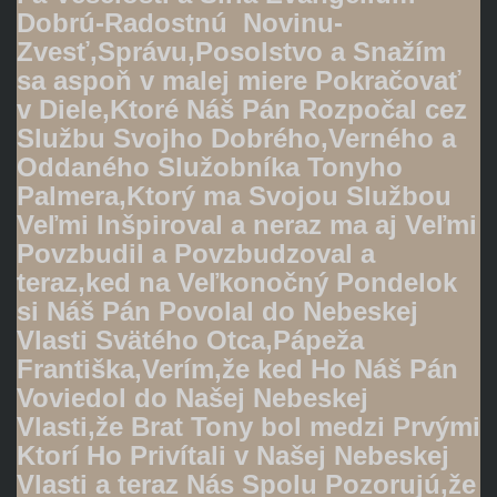
Dobrú-Radostnú Novinu-
Zvesť,Správu,Posolstvo a Snažím
sa aspoň v malej miere Pokračovať
v Diele,Ktoré Náš Pán Rozpočal cez
Službu Svojho Dobrého,Verného a
Oddaného Služobníka Tonyho
Palmera,Ktorý ma Svojou Službou
Veľmi Inšpiroval a neraz ma aj Veľmi
Povzbudil a Povzbudzoval a
teraz,ked na Veľkonočný Pondelok
si Náš Pán Povolal do Nebeskej
Vlasti Svätého Otca,Pápeža
Františka,Verím,že ked Ho Náš Pán
Voviedol do Našej Nebeskej
Vlasti,že Brat Tony bol medzi Prvými
Ktorí Ho Privítali v Našej Nebeskej
Vlasti a teraz Nás Spolu Pozorujú,že