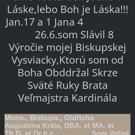
Láske,lebo Boh je Láska!!!
Jan.17 a 1 Jana 4
26.6.som Slávil 8
Výročie mojej Biskupskej
Vysviacky,Ktorú som od
Boha Obddržal Skrze
Sväté Ruky Brata
Veľmajstra Kardinála
Mons., Biskupa., Oldřicha
Augustina Krála, DBA. et MA. et
Th.D. et Dr.h.c. Som Veľmi