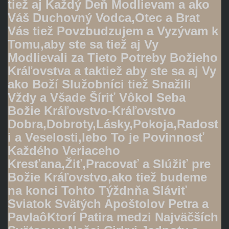
tiež aj Každý Deň Modlievam a ako
Váš Duchovný Vodca,Otec a Brat
Vás tiež Povzbudzujem a Vyzývam k
Tomu,aby ste sa tiež aj Vy
Modlievali za Tieto Potreby Božieho
Kráľovstva a taktiež aby ste sa aj Vy
ako Boží Služobníci tiež Snažili
Vždy a Všade Šíriť Vôkol Seba
Božie Kráľovstvo-Kráľovstvo
Dobra,Dobroty,Lásky,Pokoja,Radost
i a Veselosti,lebo To je Povinnosť
Každého Veriaceho
Kresťana,Žiť,Pracovať a Slúžiť pre
Božie Kráľovstvo,ako tiež budeme
na konci Tohto Týždnňa Sláviť
Sviatok Svätých Apoštolov Petra a
PavlaôKtorí Patira medzi Najväčších