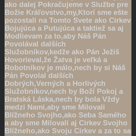
ako dalej Pokračujeme v Službe pre
Božie Kráľovstvo,my,Ktorí sme ešte
pozostali na Tomto Svete ako Cirkev
Bojujúca a Putujúca a taktiež sa aj
Modlievam za to,aby Náš Pán
Povolával dalších
Služobníkov,kedže ako Pán Ježiš
Hovorieval,že Žatva je veľká a
Robotníkov je málo,nech by si Náš
Pán Povolal dalších
Dobrých,Verných a Horlivých
Služobníkov,nech by Boží Pokoj a
Bratská Láska,nech by bola Vždy
medzi Nami,aby sme Milovali
Blížneho Svojho,ako Seba Samého
a aby sme Milovali aj Cirkev Svojho
Blížneho,ako Svoju Cirkev a za to sa