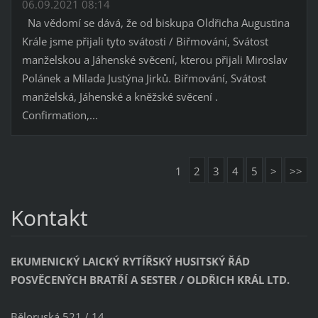
06.09.2021 08:14
Na vědomí se dává, že od biskupa Oldřicha Augustina
Krále jsme přijali tyto svátosti / Biřmování, Svátost
manželskou a Jáhenské svěcení, kterou přijali Miroslav
Polánek a Milada Justýna Jirků. Biřmování, Svátost
manželská, Jáhenské a kněžské svěcení .
Confirmation,...
1
2
3
4
5
>
>>
Kontakt
EKUMENICKÝ LAICKÝ RYTÍŘSKÝ HUSITSKÝ ŘÁD
POSVĚCENÝCH BRATŘÍ A SESTER / OLDŘICH KRÁL LTD.
Běloruská 521 / 14