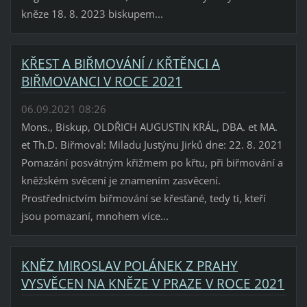
kněze 18. 8. 2023 biskupem...
KŘEST A BIŘMOVÁNÍ / KŘTĚNCI A
BIŘMOVANCI V ROCE 2021
06.09.2021 08:26
Mons., Biskup, OLDŘICH AUGUSTIN KRÁL, DBA. et MA.
et Th.D. Biřmoval: Miladu Justýnu Jirků dne: 22. 8. 2021
Pomazání posvátným křižmem po křtu, při biřmování a
kněžském svěcení je znamením zasvěcení.
Prostřednictvím biřmování se křesťané, tedy ti, kteří
jsou pomazaní, mnohem více...
KNĚZ MIROSLAV POLÁNEK Z PRAHY
VYSVĚCEN NA KNĚZE V PRAZE V ROCE 2021