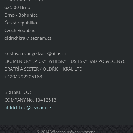
625 00 Brno
Brno - Bohunice
Česká republika
Czech Republic
oldrichk
ral@sezn
am.cz
kristova.evangelizace@atlas.cz
EKUMENICKÝ LAICKÝ RYTÍŘSKÝ HUSITSKÝ ŘÁD POSVĚCENÝCH
BRATŘÍ A SESTER / OLDŘICH KRÁL LTD.
+420/ 792305168
BRITSKÉ IČO:
COMPANY No. 13412513
oldrichkral@seznam.cz
© 2014 Všechna práva vyhrazena.