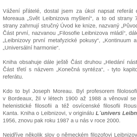
Vážení přátelé, dostal jsem za úkol napsat referát 
Moreaua „Svět Leibnizova myšlení“, a to od strany
strany zahrnují stručný Úvod ke knize, nazvaný „Původ 
Část první, nazvanou „Filosofie Leibnizova mládí“, dá
„Leibnizovy první metafyzické pokusy“, „Kontinuum a
„Universální harmonie“.
Kniha obsahuje dále ještě Část druhou „Hledání nást
Část třetí s názvem „Konečná syntéza“, - tyto kap
referátu.
Kdo to byl Joseph Moreau. Byl profesorem filolosofi
v Bordeaux, žil v létech 1900 až 1988 a věnoval se
helenistické filosofii a též osvícenské filosofii Ro
Kanta. Kniha o Leibnizovi, v originálu
L´univers Leibn
1956, znovu pak roku 1987 a u nás v roce 2000.
Nejdříve několik slov o německém filozofovi Leibnizov