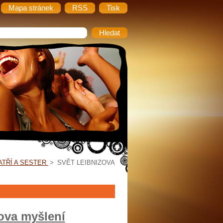
Mapa stránek
RSS
Tisk
ATŘÍ A SESTER
>
SVĚT LEIBNIZOVA
ova myšlení