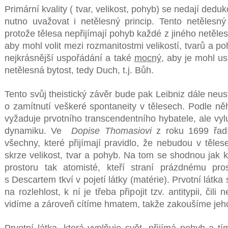
Primární kvality ( tvar, velikost, pohyb) se nedají deduk
nutno uvažovat i netělesný princip. Tento netělesn
protože tělesa nepřijímají pohyb každé z jiného netěle
aby mohl volit mezi rozmanitostmi velikostí, tvarů a p
nejkrásnější uspořádání a také
mocný
, aby je mohl u
netělesná bytost, tedy Duch, t.j. Bůh.
Tento svůj theistický závěr bude pak Leibniz dále neust
o zamítnutí veškeré spontaneity v tělesech. Podle ně
vyžaduje prvotního transcendentního hybatele, ale vylu
dynamiku. Ve
Dopise Thomasiovi
z roku 1699 řadí
všechny, které přijímají pravidlo, že nebudou v těles
skrze velikost, tvar a pohyb. Na tom se shodnou jak ka
prostoru tak atomisté, kteří straní prázdnému pro
s Descartem tkví v pojetí látky (matérie). Prvotní látk
na rozlehlost, k ní je třeba připojit tzv. antitypii, čil
vidíme a zároveň cítíme hmatem, takže zakoušíme jeho
Prvotní látka, která vyplňuje svět, přijímá pohyb a