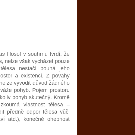
as
filosof v souhrnu tvrdí, že
, nelze však vycházet pouze
 tělesa nestačí pouhá jeho
rostor a existenci. Z povahy
á, nelze vyvodit důvod žádného
se váže pohyb. Pojem prostoru
ikoliv pohyb skutečný. Kromě
z zkoumá vlastnost tělesa –
dit předně odpor tělesa vůči
tví atd.), konečně ohebnost