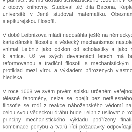
z otcovy knihovny. Studoval též díla Bacona, Kepl
universitě v Jeně studoval matematiku. Obezn
s epikurejskou filosofií.
V době Leibnizova mládí nedosáhla ještě na německých
karteziánská filosofie a vědecký mechanismus nast
vnímal Leibniz jako odklon od scholastiky a jako re
k antice. Už ve svých devatenácti letech má bud
reformovanou a tradiční filosofii s mechanistickým
protiklad mezi vírou a výkladem přirozených vlastno
hlediska.
V roce 1668 ve svém prvém spisku určeném veřejnosti, 
tělesné fenomény, nelze se obejít bez netělesného
filosofie se rodí z reakce náboženského vědomí 
celou svou vědeckou dráhu bude Leibniz usilovat o ro
principy mechanistického výkladu podřízeny final
kombinace pohybů a tvarů řídí požadavky odpovídaj