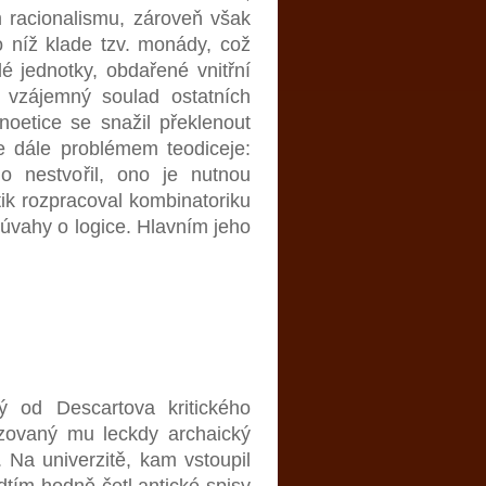
m racionalismu, zároveň však
o níž klade tzv. monády, což
é jednotky, obdařené vnitřní
e vzájemný soulad ostatních
oetice se snažil překlenout
e dále problémem teodiceje:
o nestvořil, ono je nutnou
ik rozpracoval kombinatoriku
o úvahy o logice. Hlavním jeho
ný od Descartova kritického
uzovaný mu leckdy archaický
i. Na univerzitě, kam vstoupil
dtím hodně četl antické spisy