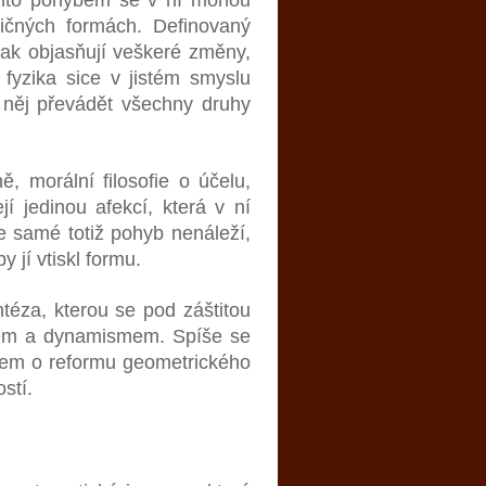
zličných formách. Definovaný
 tak objasňují veškeré změny,
 fyzika sice v jistém smyslu
 něj převádět všechny druhy
ě, morální filosofie o účelu,
í jedinou afekcí, která v ní
e samé totiž pohyb nenáleží,
 jí vtiskl formu.
ntéza, kterou se pod záštitou
smem a dynamismem. Spíše se
sem o reformu geometrického
stí.