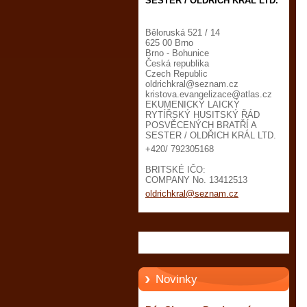
SESTER / OLDŘICH KRÁL LTD.
Běloruská 521 / 14
625 00 Brno
Brno - Bohunice
Česká republika
Czech Republic
oldrichk
ral@sezn
am.cz
kristova.evangelizace@atlas.cz
EKUMENICKÝ LAICKÝ
RYTÍŘSKÝ HUSITSKÝ ŘÁD
POSVĚCENÝCH BRATŘÍ A
SESTER / OLDŘICH KRÁL LTD.
+420/ 792305168
BRITSKÉ IČO:
COMPANY No. 13412513
oldrichkral@seznam.cz
Novinky