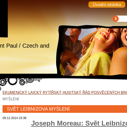
Úvodní stránka
int Paul / Czech and
EKUMENICKÝ LAICKÝ RYTÍŘSKÝ HUSITSKÝ ŘÁD POSVĚCENÝCH BR
MYŠLENÍ
SVĚT LEIBNIZOVA MYŠLENÍ
09.12.2014 23:38
Joseph Moreau: Svět Leibniz