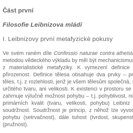
Část první
Filosofie Leibnizova mládí
I. Leibnizovy první metafyzické pokusy
Ve svém raném díle
Confessio naturae contra atheist
metodou vědeckého výkladu by měl být mechanicismus
z materialistické metafyziky. K vymezení definice
přirozenost. Definice tělesa obsahuje dva prvky – p
těles, t.j. z rozlehlosti, jenž je všem tělesům společn
určitého tvaru, ani velikosti. K existenci v prostoru 
zahrnuje výlučně možnost pohybu – t.j. pohyblivost, n
primárních kvalit (tvaru, velikosti, pohybu) Leibni
soudržnost. Soudržnost je princip, z něhož lze vyvo
pohybu (setrvačnost), dále tuhost (tvrdost, skupens
(pružnost).