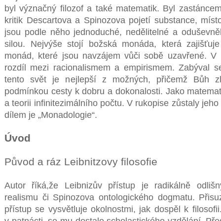
byl význačný filozof a také matematik. Byl zastánce
kritik Descartova a Spinozova pojetí substance, míst
jsou podle něho jednoduché, nedělitelné a oduševněl
silou. Nejvýše stojí božská monáda, která zajišťuj
monád, které jsou navzájem vůči sobě uzavřené. V n
rozdíl mezi racionalismem a empirismem. Zabýval s
tento svět je nejlepší z možných, přičemž Bůh zl
podmínkou cesty k dobru a dokonalosti. Jako matemat
a teorii infinitezimálního počtu. V rukopise zůstaly jeh
dílem je „Monadologie“.
Úvod
Původ a ráz Leibnitzovy filosofie
Autor říká,že Leibnizův přístup je radikálně odliš
realismu či Spinozova ontologického dogmatu. Přis
přístup se vysvětluje okolnostmi, jak dospěl k filosofi
v patnácti, se mu dostalo scholastického vzdělání. Pře