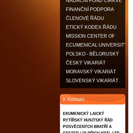
POSVĚCENÝCH BRATŘÍ A
NADAČNÍ FOND CÍRKVE
SESTER / OLDŘICH KRÁL
FINANČNÍ PODPORA
LTD.
ČLENOVÉ ŘÁDU
ETICKÝ KODEX ŘÁDU
MISSION CENTER OF
MOTHER TERESA - CMMT
ECUMENICAL UNIVERSITY
POLSKO - BĚLORUSKÝ
VIKARIÁT
ČESKÝ VIKARIÁT
MORAVSKÝ VIKARIÁT
SLOVENSKÝ VIKARIÁT
Kontakt
EKUMENICKÝ LAICKÝ
RYTÍŘSKÝ HUSITSKÝ ŘÁD
POSVĚCENÝCH BRATŘÍ A