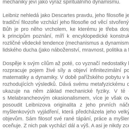
mechaniky jeví jako výraz spirituálního dynamismu.
Leibniz nehledá jako Descartes pravdu, jeho filosofie j
tradiční filozofie vzchází jeho filosofie od věcí stvořen
Bůh je pro něho vrcholem, ke kterému je třeba dos
k principům poznání, míří k encyklopedické konstru
rozličné vědecké tendence (mechanismus a dynamismus
lidského ducha (jako náboženství, mravnost, politika a f
Dospěje k svým cílům až poté, co vyznačí nedostatky
rozpracuje pojem živé síly a objeví infinitezimální p
matematiky a dynamiky. V době pařížského pobytu v 
rozhodujících výsledků. Dává svému metafyzickému 
ukazuje na něm základ mechanické fyziky. V té
s Melabrancheovým okasionalismem, více je však ov
posoudit Leibnizova originalita z jeho prvních ná
myšlenkových vyjádření, která předcházela jeho vel
objevům. Sám filosof své rané tápání, práce a myšle
oceňuje. Z nich pak vychází dál a výš. A asi je nikdy zc