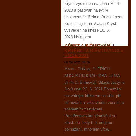
Krystl vysvěcen na jáhna 20. 4.
2023 a pasován na rytíře
biskupem Oldřichem Augustinem
Králem. 3) Bratr Vladan Krystl
vysvěcen na kněze 18. 8.
2023 biskupem...
KŘEST A BIŘMOVÁNÍ /
KŘTĚNCI A BIŘMOVANCI V
ROCE 2021
06.09.2021 08:26
Mons., Biskup, OLDŘICH
AUGUSTIN KRÁL, DBA. et MA.
et Th.D. Biřmoval: Miladu Justýnu
Jirků dne: 22. 8. 2021 Pomazání
posvátným křižmem po křtu, při
biřmování a kněžském svěcení je
znamením zasvěcení.
Prostřednictvím biřmování se
křesťané, tedy ti, kteří jsou
pomazaní, mnohem více...