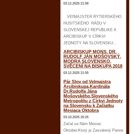
03.12.2025 21:58
VEľMAJSTER RYTIERSKÉHO
HUSITSKÉHO RÁDU V
SLOVENSKEJ REPUBLIKE A
ARCIBISKUP V CÍRKVI
JEDNOTY NA SLOVENSKU...
ARCIBISKUP MONS. DR.
RUDOLF JÁN MOŠOVSKÝ,
MODRA SLOVENSKO,
SVĚCENÍ NA BISKUPA 2018
03.12.2025 21:55
Pár Slov od Velmajstra
Arcibiskupa,Kardinála
Dr.Rudolfa Jána
Mošovského,Slovenského
Metropolitu z Církvi Jednoty
na Slovensku k Začiatku
Mesiaca Oktobra
03.10.2025 20:25
Začal sa Nám Mesiac
Oktober,Ktorý je Zasvätený Panne