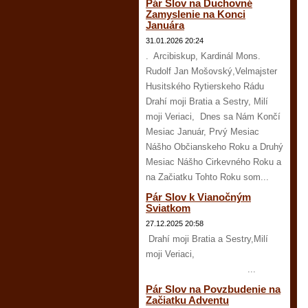
Pár Slov na Duchovné
Zamyslenie na Konci
Januára
31.01.2026 20:24
. Arcibiskup, Kardinál Mons.
Rudolf Jan Mošovský,Velmajster
Husitského Rytierskeho Rádu
Drahí moji Bratia a Sestry, Milí
moji Veriaci, Dnes sa Nám Končí
Mesiac Január, Prvý Mesiac
Nášho Občianskeho Roku a Druhý
Mesiac Nášho Cirkevného Roku a
na Začiatku Tohto Roku som...
Pár Slov k Vianočným
Sviatkom
27.12.2025 20:58
Drahí moji Bratia a Sestry,Milí
moji Veriaci,
...
Pár Slov na Povzbudenie na
Začiatku Adventu