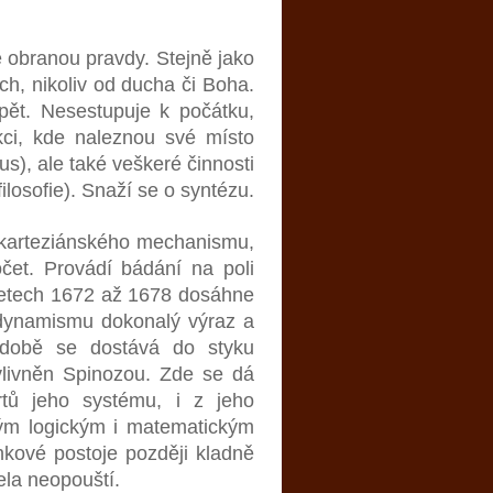
e obranou pravdy. Stejně jako
ých, nikoliv od ducha či Boha.
pět. Nesestupuje k počátku,
kci, kde naleznou své místo
), ale také veškeré činnosti
ilosofie). Snaží se o syntézu.
 karteziánského mechanismu,
očet. Provádí bádání na poli
letech 1672 až 1678 dosáhne
dynamismu dokonalý výraz a
 době se dostává do styku
livněn Spinozou. Zde se dá
črtů jeho systému, i z jeho
kým logickým i matematickým
nkové postoje později kladně
ela neopouští.