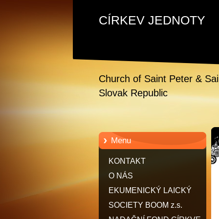
CÍRKEV JEDNOTY
Church of Saint Peter & Sa
Slovak Republic
Menu
KONTAKT
O NÁS
EKUMENICKÝ LAICKÝ
RYTÍŘSKÝ HUSITSKÝ ŘÁD
SOCIETY BOOM z.s.