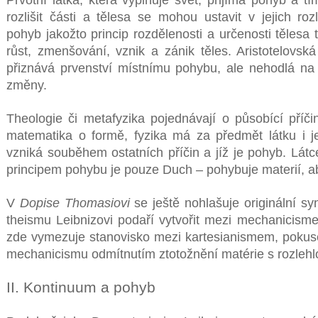
rozlišit části a tělesa se mohou ustavit v jejich ro
pohyb jakožto princip rozdělenosti a určenosti tělesa
růst, zmenšování, vznik a zánik těles. Aristotelovská
přiznává prvenství místnímu pohybu, ale nehodlá na
změny.
Theologie či metafyzika pojednávají o působící příčin
matematika o formě, fyzika má za předmět látku i jej
vzniká souběhem ostatních příčin a jíž je pohyb. Látc
principem pohybu je pouze Duch – pohybuje materií, aby
V
Dopise Thomasiovi
se ještě nohlašuje originální sy
theismu Leibnizovi podaří vytvořit mezi mechanici
zde vymezuje stanovisko mezi kartesianismem, poku
mechanicismu odmítnutím ztotožnění matérie s rozlehlo
II. Kontinuum a pohyb