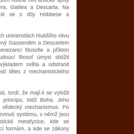
era, Galilea a Descarta. Na
ámil se s díly Hobbese a
 universitách hlubšího vlivu
olený Gassendim a Descartem
nezanci filosofie a příklon
oucí filosof úmysl sblížit
 výkladem světa a odstranit
stí těles z mechanistického
tvrdí, že mají-li se vyložit
 principu, totiž Boha. Jeho
na vědecký mechanismus. Po
zvinutí systému, v němž jsou
istické metafyzice, kde se
ící formám, a kde se zákony