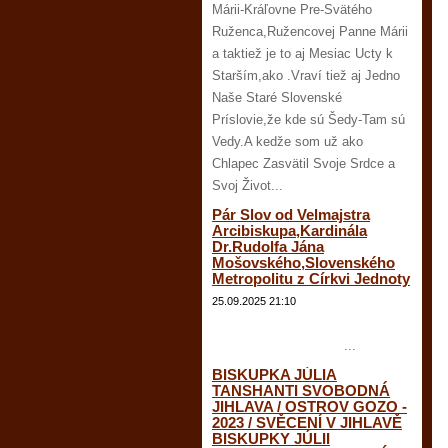
Márii-Kráľovne Pre-Svätého
Ruženca,Ružencovej Panne Márii
a taktiež je to aj Mesiac Ucty k
Starším,ako .Vraví tiež aj Jedno
Naše Staré Slovenské
Príslovie,že kde sú Šedy-Tam sú
Vedy.A kedže som už ako
Chlapec Zasvätil Svoje Srdce a
Svoj Život...
Pár Slov od Velmajstra
Arcibiskupa,Kardinála
Dr.Rudolfa Jána
Mošovského,Slovenského
Metropolitu z Církvi Jednoty
25.09.2025 21:10
...
BISKUPKA JÚLIA
TANSHANTI SVOBODNÁ
JIHLAVA / OSTROV GOZO -
2023 / SVĚCENÍ V JIHLAVĚ
BISKUPKY JÚLII