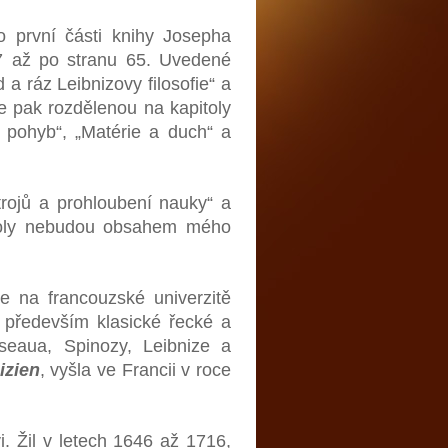
o první části knihy Josepha
 7 až po stranu 65. Uvedené
a ráz Leibnizovy filosofie“ a
le pak rozdělenou na kapitoly
 pohyb“, „Matérie a duch“ a
rojů a prohloubení nauky“ a
itoly nebudou obsahem mého
e na francouzské univerzitě
 především klasické řecké a
usseaua, Spinozy, Leibnize a
izien
, vyšla ve Francii v roce
i. Žil v letech 1646 až 1716,