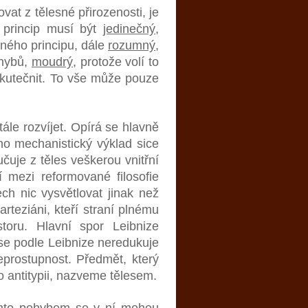
ovat z tělesné přirozenosti, je
ý princip musí být
jedinečný
,
sného principu, dále
rozumný
,
ohybů,
moudrý
, protože volí to
skutečnit. To vše může pouze
ále rozvíjet. Opírá se hlavně
ho mechanistický výklad sice
čuje z těles veškerou vnitřní
 mezi reformované filosofie
ech nic vysvětlovat jinak než
rteziáni, kteří straní plnému
storu. Hlavní spor Leibnize
a se podle Leibnize neredukuje
i neprostupnost. Předmět, který
 antitypii, nazveme tělesem.
 tímto pohybem se v ní mohou