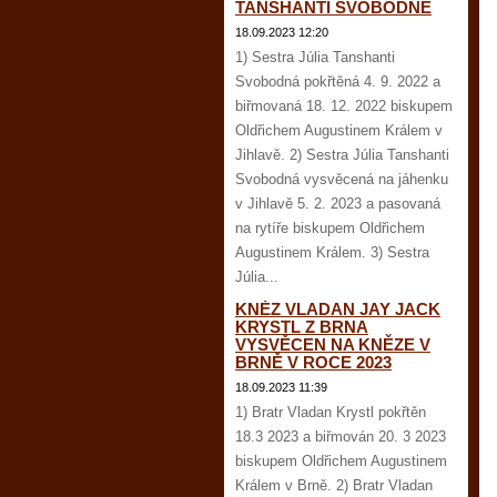
TANSHANTI SVOBODNÉ
18.09.2023 12:20
1) Sestra Júlia Tanshanti
Svobodná pokřtěná 4. 9. 2022 a
biřmovaná 18. 12. 2022 biskupem
Oldřichem Augustinem Králem v
Jihlavě. 2) Sestra Júlia Tanshanti
Svobodná vysvěcená na jáhenku
v Jihlavě 5. 2. 2023 a pasovaná
na rytíře biskupem Oldřichem
Augustinem Králem. 3) Sestra
Júlia...
KNĚZ VLADAN JAY JACK
KRYSTL Z BRNA
VYSVĚCEN NA KNĚZE V
BRNĚ V ROCE 2023
18.09.2023 11:39
1) Bratr Vladan Krystl pokřtěn
18.3 2023 a biřmován 20. 3 2023
biskupem Oldřichem Augustinem
Králem v Brně. 2) Bratr Vladan