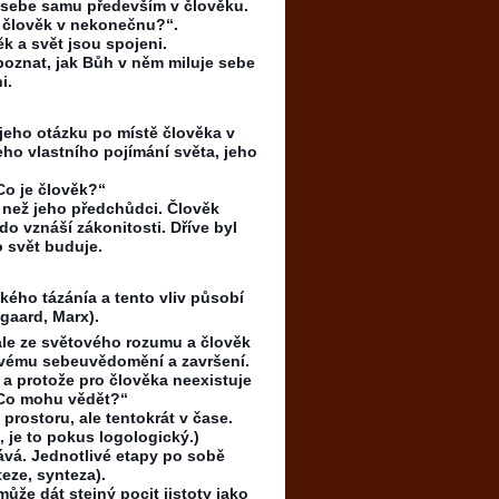
 sebe samu především v člověku.
 člověk v nekonečnu?“.
ěk a svět jsou spojeni.
poznat, jak Bůh v něm miluje sebe
i.
jeho otázku po místě člověka v
eho vlastního pojímání světa, jeho
Co je člověk?“
 než jeho předchůdci. Člověk
o vznáší zákonitosti. Dříve byl
o svět buduje.
ckého tázánía a tento vliv působí
egaard, Marx).
ale ze světového rozumu a člověk
svému sebeuvědomění a završení.
 a protože pro člověka neexistuje
“Co mohu vědět?“
 prostoru, ale tentokrát v čase.
je to pokus logologický.)
ává. Jednotlivé etapy po sobě
teze, synteza).
že dát stejný pocit jistoty jako