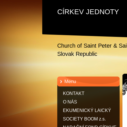
CÍRKEV JEDNOTY
Church of Saint Peter & Sa
Slovak Republic
Menu
KONTAKT
O NÁS
EKUMENICKÝ LAICKÝ
RYTÍŘSKÝ HUSITSKÝ ŘÁD
SOCIETY BOOM z.s.