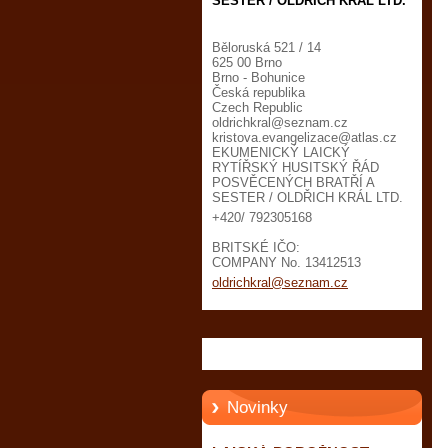
SESTER / OLDŘICH KRÁL LTD.
Běloruská 521 / 14
625 00 Brno
Brno - Bohunice
Česká republika
Czech Republic
oldrichk
ral@sezn
am.cz
kristova.evangelizace@atlas.cz
EKUMENICKÝ LAICKÝ
RYTÍŘSKÝ HUSITSKÝ ŘÁD
POSVĚCENÝCH BRATŘÍ A
SESTER / OLDŘICH KRÁL LTD.
+420/ 792305168
BRITSKÉ IČO:
COMPANY No. 13412513
oldrichkral@seznam.cz
Novinky