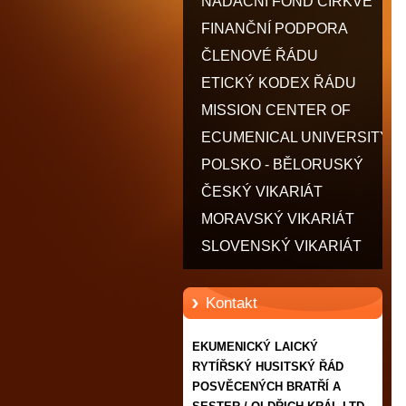
POSVĚCENÝCH BRATŘÍ A
NADAČNÍ FOND CÍRKVE
SESTER / OLDŘICH KRÁL
FINANČNÍ PODPORA
LTD.
ČLENOVÉ ŘÁDU
ETICKÝ KODEX ŘÁDU
MISSION CENTER OF
MOTHER TERESA - CMMT
ECUMENICAL UNIVERSITY
POLSKO - BĚLORUSKÝ
VIKARIÁT
ČESKÝ VIKARIÁT
MORAVSKÝ VIKARIÁT
SLOVENSKÝ VIKARIÁT
Kontakt
EKUMENICKÝ LAICKÝ
RYTÍŘSKÝ HUSITSKÝ ŘÁD
POSVĚCENÝCH BRATŘÍ A