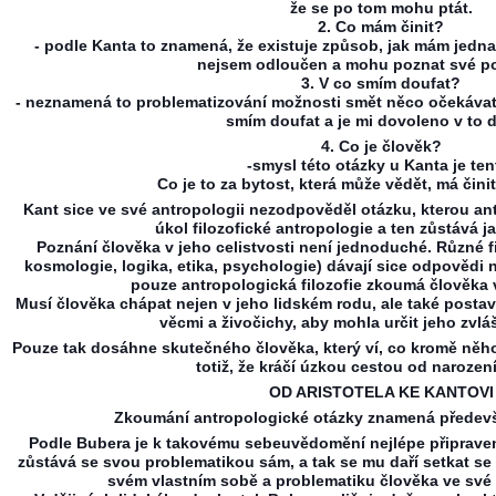
že se po tom mohu ptát.
2. Co mám činit?
- podle Kanta to znamená, že existuje způsob, jak mám jedna
nejsem odloučen a mohu poznat své p
3. V co smím doufat?
- neznamená to problematizování možnosti smět něco očekávat, 
smím doufat a je mi dovoleno v to 
4. Co je člověk?
-smysl této otázky u Kanta je ten
Co je to za bytost, která může vědět, má čini
Kant sice ve své antropologii nezodpověděl otázku, kterou antr
úkol filozofické antropologie a ten zůstává j
Poznání člověka v jeho celistvosti není jednoduché. Různé fi
kosmologie, logika, etika, psychologie) dávají sice odpovědi n
pouze antropologická filozofie zkoumá člověka v
Musí člověka chápat nejen v jeho lidském rodu, ale také postav
věcmi a živočichy, aby mohla určit jeho zvlá
Pouze tak dosáhne skutečného člověka, který ví, co kromě něho
totiž, že kráčí úzkou cestou od narození
OD ARISTOTELA KE KANTOVI
Zkoumání antropologické otázky znamená předev
Podle Bubera je k takovému sebeuvědomění nejlépe připraven 
zůstává se svou problematikou sám, a tak se mu daří setkat se
svém vlastním sobě a problematiku člověka ve své 