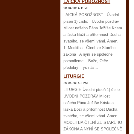
LAICKÁ POBOŽNOST
28.04.2014 11:20
LAICKÁ POBOŽNOST Úvodní
píseň 1) číslo: Úvodní pozdrav
Milost našeho Pána Ježíše Krista
a láska Boží a přítomnost Ducha
svatého, se všemi vámi. Amen.
1. Modlitba Čtení ze Starého
zákona A nyní se společně
pomodleme: Bože, Otče
předobrý, Tys nás...
LITURGIE
25.04.2014 21:51
LITURGIE Úvodní píseň 1) číslo:
ÚVODNÍ POZDRAV Milost
našeho Pána Ježíše Krista a
láska Boží a přítomnost Ducha
svatého, se všemi vámi. Amen.
MODLITBA ČTENÍ ZE STARÉHO
ZÁKONA A NYNÍ SE SPOLEČNĚ