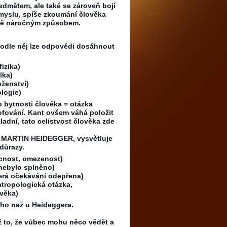
edmětem, ale také se zároveň bojí
smyslu, spíše zkoumání člověka
méně náročným způsobem.
 Podle něj lze odpovědi dosáhnout
izika)
lka)
ženství)
logie)
po bytnosti člověka = otázka
zofování. Kant ovšem váhá položit
ladní, tato celistvost člověka zde
zof MARTIN HEIDEGGER, vysvětluje
 důrazy.
cnost, omezenost)
nebylo splněno)
erá očekávání odepřena)
ntropologická otázka,
ověka)
ého než u Heideggera.
ž to, že vůbec mohu něco vědět a