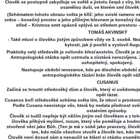
Člověk se postupně zabydluje ve světě a jistotu čerpá z víry, 
osamělou duši, ve kterém smí člověk 
(Schématem tohoto obrazu světa je kříž: jeho svislé rameno v
srdce – konečný prostor a jeho příčným břevnem je konečný ča
střed – Kristova smrt spásně splývá se středem prostoru 
TOMÁŠ AKVINSKÝ
- Také mluví o člověku jistým způsobem vždy ve 3. osobě. Nez
bytosti, jak ji pocítil a vyslovil Aug
Prakticky celý středověk je ovlivněn křesťanstvím. Člověk je 
Antropologická otázka opět ustrnula a zůstává nerozvíjena. 
uchopitelný, spokojený.
Nastupuje období renezance, kde po dlouhém období za
antropologického tázání brán člověk opět váž
CUSANUS
Začíná se hroutit středověký dům a člověk, který si uvědomuj
opět tázat.
Cusanus boří středověké schéma světa tím, že mluví o prostor
Podle Cusana neexistuje věc, která by nedala přednost své
ostatními způsoby.
Člověk si tudíž nepřeje být něčím jiným než člověkem a z to
člověka přibývá myšlení, rozum, který vše poměřuje a hodn
stvořené věci jako Bůh. (Ten je má v sobě jako pravzory, člově
ten, kdo může všechno stvořit a člověk ten, kdo 
Člověk není dosud sám a nenaučil se klásti si otázku osaměl