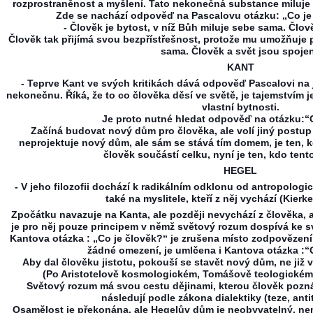
rozprostraněnost a myšlení. Tato nekonečná substance miluje
Zde se nachází odpověď na Pascalovu otázku: „Co je
- Člověk je bytost, v níž Bůh miluje sebe sama. Člov
Člověk tak přijímá svou bezpřístřešnost, protože mu umožňuje 
sama. Člověk a svět jsou spojen
KANT
- Teprve Kant ve svých kritikách dává odpověď Pascalovi na 
nekonečnu. Říká, že to co člověka děsí ve světě, je tajemstvím j
vlastní bytnosti.
Je proto nutné hledat odpověď na otázku:“
Začíná budovat nový dům pro člověka, ale volí jiný postup
neprojektuje nový dům, ale sám se stává tím domem, je ten, kd
člověk součástí celku, nyní je ten, kdo tent
HEGEL
- V jeho filozofii dochází k radikálním odklonu od antropologi
také na myslitele, kteří z něj vychází (Kierk
Zpočátku navazuje na Kanta, ale později nevychází z člověka, 
je pro něj pouze principem v němž světový rozum dospívá ke 
Kantova otázka : „Co je člověk?“ je zrušena místo zodpovězení
žádné omezení, je umlčena i Kantova otázka :
Aby dal člověku jistotu, pokouší se stavět nový dům, ne již v
(Po Aristotelově kosmologickém, Tomášově teologickém, 
Světový rozum má svou cestu dějinami, kterou člověk pozn
následují podle zákona dialektiky (teze, anti
Osamělost je překonána, ale Hegelův dům je neobyvatelný, nemů