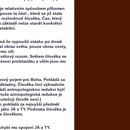
 je relativním způsobem přítomen
uze ta část , která se již stala
rozhodnutí člověka. Čas, který
 základě nelze stavět konkrétní
stabilní.
ená že vypouští otázku po domě
í obraz světa, pouze obraz cesty,
mu cíli.
 světový rozum. Světem člověka se
stenci proletariátu a vším jsou mu
n nový pojem pro Boha. Pokládá za
základny. Člověka činí výhradním
vádí antropologickou redukci bytí
otože antropologická redukce je
utečný člověk není.)
o pokládá za nejvyšší předmět
 jako JÁ a TY. Podstata člověka je
 s člověkem.
chybí mu spojení JÁ a TY.