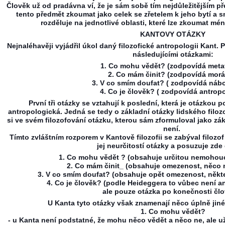
Člověk už od pradávna ví, že je sám sobě tím nejdůležitějším př
tento předmět zkoumat jako celek se zřetelem k jeho bytí a 
rozděluje na jednotlivé oblasti, které lze zkoumat 
KANTOVY OTÁZKY
Nejnaléhavěji vyjádřil úkol daný filozofické antropologii Kant.
následujícími otázkami:
1. Co mohu vědět? (zodpovídá metaf
2. Co mám činit? (zodpovídá morá
3. V co smím doufat? ( zodpovídá nábo
4. Co je člověk? ( zodpovídá antropo
První tři otázky se vztahují k poslední, která je otázkou 
antropologická. Jedná se tedy o základní otázky lidského filo
si ve svém filozofování otázku, kterou sám zformuloval jako zák
není.
Tímto zvláštním rozporem v Kantově filozofii se zabýval filo
jej neurčitostí otázky a posuzuje zde
1. Co mohu vědět ? (obsahuje určitou nemohou
2. Co mám činit_ (obsahuje omezenost, něco 
3. V co smím doufat? (obsahuje opět omezenost, někt
4. Co je člověk? (podle Heideggera to vůbec není a
ale pouze otázka po konečnosti čl
U Kanta tyto otázky však znamenají něco úplně jin
1. Co mohu vědět?
- u Kanta není podstatné, že mohu něco vědět a něco ne, ale u