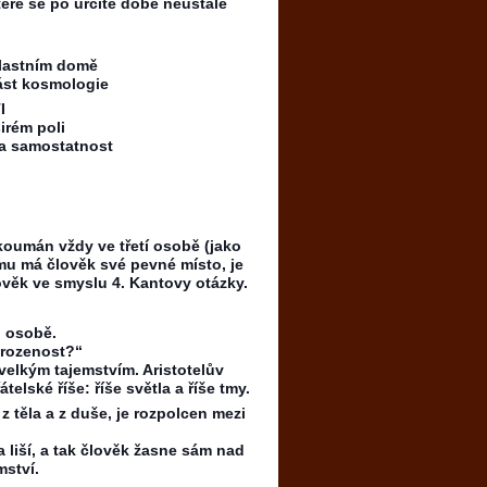
teré se po určité době neustále
vlastním domě
část kosmologie
I
irém poli
 a samostatnost
koumán vždy ve třetí osobě (jako
mu má člověk své pevné místo, je
ověk ve smyslu 4. Kantovy otázky.
. osobě.
řirozenost?“
velkým tajemstvím. Aristotelův
elské říše: říše světla a říše tmy.
 těla a z duše, je rozpolcen mezi
 liší, a tak člověk žasne sám nad
mství.