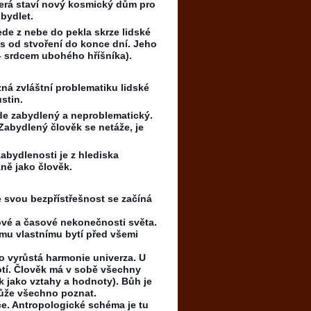
která staví nový kosmický dům pro
bydlet.
ede z nebe do pekla skrze lidské
s od stvoření do konce dní. Jeho
– srdcem ubohého hříšníka).
ná zvláštní problematiku lidské
ustin.
zde zabydlený a neproblematický.
Zabydlený člověk se netáže, je
bydlenosti je z hlediska
ně jako člověk.
e svou bezpřístřešnost se začíná
ové a časové nekonečnosti světa.
mu vlastnímu bytí před všemi
ho vyrůstá harmonie univerza. U
otí. Člověk má v sobě všechny
k jako vztahy a hodnoty). Bůh je
může všechno poznat.
ce. Antropologické schéma je tu