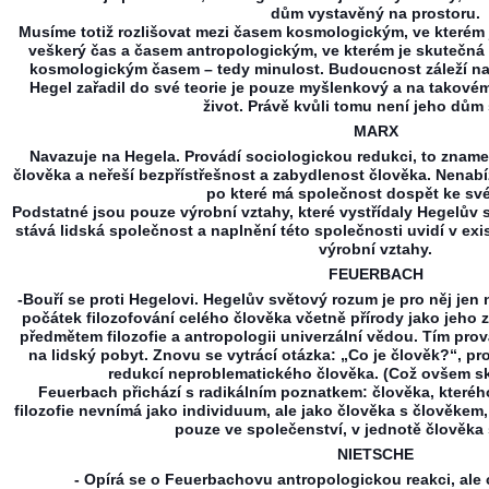
dům vystavěný na prostoru.
Musíme totiž rozlišovat mezi časem kosmologickým, ve kterém
veškerý čas a časem antropologickým, ve kterém je skutečná po
kosmologickým časem – tedy minulost. Budoucnost záleží na 
Hegel zařadil do své teorie je pouze myšlenkový a na takovém
život. Právě kvůli tomu není jeho dům 
MARX
Navazuje na Hegela. Provádí sociologickou redukci, to znam
člověka a neřeší bezpřístřešnost a zabydlenost člověka. Nenabíz
po které má společnost dospět ke své
Podstatné jsou pouze výrobní vztahy, které vystřídaly Hegelův
stává lidská společnost a naplnění této společnosti uvidí v exi
výrobní vztahy.
FEUERBACH
-Bouří se proti Hegelovi. Hegelův světový rozum je pro něj je
počátek filozofování celého člověka včetně přírody jako jeho 
předmětem filozofie a antropologii univerzální vědou. Tím pro
na lidský pobyt. Znovu se vytrácí otázka: „Co je člověk?“, pr
redukcí neproblematického člověka. (Což ovšem sk
Feuerbach přichází s radikálním poznatkem: člověka, kteréh
filozofie nevnímá jako individuum, ale jako člověka s člověkem,
pouze ve společenství, v jednotě člověka
NIETSCHE
- Opírá se o Feuerbachovu antropologickou reakci, ale 