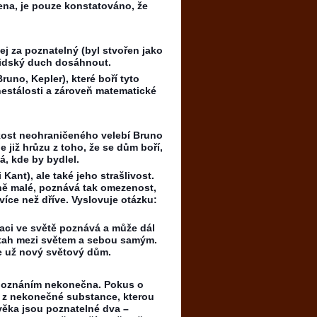
ena, je pouze konstatováno, že
ej za poznatelný (byl stvořen jako
lidský duch dosáhnout.
runo, Kepler), které boří tyto
nestálosti a zároveň matematické
kost neohraničeného velebí Bruno
e již hrůzu z toho, že se dům boří,
á, kde by bydlel.
ant), ale také jeho strašlivost.
ě malé, poznává tak omezenost,
íce než dříve. Vyslovuje otázku:
tuaci ve světě poznává a může dál
vztah mezi světem a sebou samým.
se už nový světový dům.
l poznáním nekonečna. Pokus o
í z nekonečné substance, kterou
věka jsou poznatelné dva –