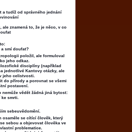
t a tudíž od správného jednání
ovinování
ale znamená to, že je něco, v co
doufat
to:
t a smí doufat?
opologii položil, ale formuloval
ako jeho odkaz.
lozofické disciplíny (například
a jednotlivé Kantovy otázky, ale
 jeho celistvosti.
it do přírody a porovnat se všemi
štní postavení.
 nemůže vědět žádná jiná bytost:
 ke smrti.
ším sebeuvědomění.
osaměle se cítící člověk, který
 se sebou a objevovat člověka ve
vlastní problematice.