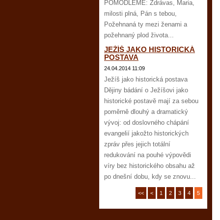
POMODLEME: Zdrávas, Maria,
milosti plná, Pán s tebou,
Požehnaná ty mezi ženami a
požehnaný plod života...
JEŽÍŠ JAKO HISTORICKÁ
POSTAVA
24.04.2014 11:09
Ježíš jako historická postava
Dějiny bádání o Ježíšovi jako
historické postavě mají za sebou
poměrně dlouhý a dramatický
vývoj: od doslovného chápání
evangelií jakožto historických
zpráv přes jejich totální
redukování na pouhé výpovědi
víry bez historického obsahu až
po dnešní dobu, kdy se znovu...
<<
<
1
2
3
4
5