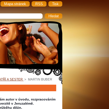
Mapa stránek
RSS
Tisk
ATŘÍ A SESTER
>
MARTIN BUBER
 sám autor v úvodu, rozpracováním
erzitě v Jeruzalémě.
průběhu dějin.