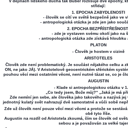
V dějinách lidského ducha tak Buber rozlišuje dvě epochy, k
střídají:
1. EPOCHA ZABYDLENOSTI
- člověk se cítí ve světě bezpečně jako ve 
- antropologická otázka je zde jen jako sou
2. EPOCHA BEZPŘÍSTŘEŠNOST
- zde je vystaven svému okolí jako na š
- antropologická otázka zde získává hloubku
PLATON
- Člověk je hostem v cizině
ARISTOTELES
Člověk zde není problematický. Je součást nějakého celku a z
ON, ne jako JÁ). V Aristotelově geocentrickém sférickém systé
pouhou věcí mezi ostatními věcmi, není nutné tázat se, co je čl
AUGUSTIN
- Klade si antropologickou otázku v 1
„Co tedy jsem, Bože můj?“ „Jaká je má p
Zde nemíní jen sebe, ale člověka jako takového a nazývá jej 
jednotný kulatý svět nahrazují dvě samostatné a vůči sobě nepřát
Zde už člověk není pouze věcí mezi věcmi a protože se sestává z
obě tyto říše.
Augustin na rozdíl od Aristotela zkoumá, čím se člověk od světa
sebou a je považován za velké taje