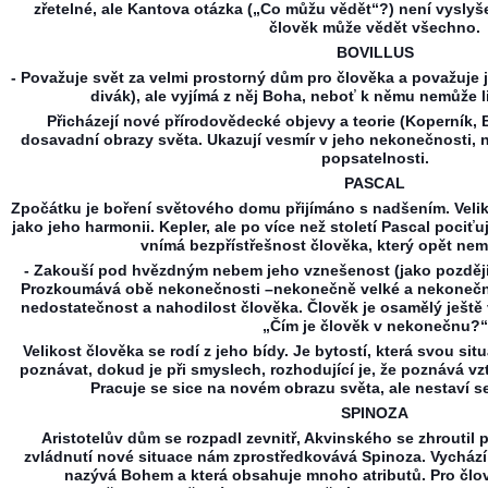
zřetelné, ale Kantova otázka („Co můžu vědět“?) není vyslyš
člověk může vědět všechno.
BOVILLUS
- Považuje svět za velmi prostorný dům pro člověka a považuje j
divák), ale vyjímá z něj Boha, neboť k němu nemůže 
Přicházejí nové přírodovědecké objevy a teorie (Koperník, B
dosavadní obrazy světa. Ukazují vesmír v jeho nekonečnosti, 
popsatelnosti.
PASCAL
Zpočátku je boření světového domu přijímáno s nadšením. Veli
jako jeho harmonii. Kepler, ale po více než století Pascal pociťuj
vnímá bezpřístřešnost člověka, který opět nem
- Zakouší pod hvězdným nebem jeho vznešenost (jako později K
Prozkoumává obě nekonečnosti –nekonečně velké a nekonečn
nedostatečnost a nahodilost člověka. Člověk je osamělý ještě v
„Čím je člověk v nekonečnu?“
Velikost člověka se rodí z jeho bídy. Je bytostí, která svou si
poznávat, dokud je při smyslech, rozhodující je, že poznává 
Pracuje se sice na novém obrazu světa, ale nestaví 
SPINOZA
Aristotelův dům se rozpadl zevnitř, Akvinského se zhrouti
zvládnutí nové situace nám zprostředkovává Spinoza. Vycház
nazývá Bohem a která obsahuje mnoho atributů. Pro člo