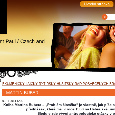
Úvodní stránka
int Paul / Czech and
EKUMENICKÝ LAICKÝ RYTÍŘSKÝ HUSITSKÝ ŘÁD POSVĚCENÝCH BR
MARTIN BUBER
06.11.2014 12:37
Kniha Martina Bubera – „Problém člověka“ je vlastně, jak píše
přednášek, které měl v roce 1938 na Hebrejské univ
Sleduje zde vývoj antropologické otázky v 