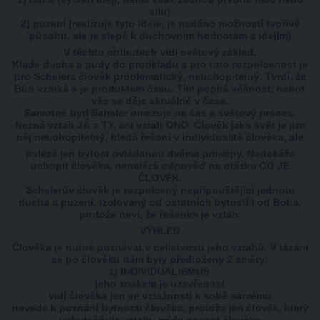
sílu)
2) puzení (realizuje tyto ideje, je nadáno možností tvořivě
působit, ale je slepé k duchovním hodnotám a idejím)
V těchto atributech vidí světový základ.
Klade ducha a pudy do protikladu a pro tuto rozpolcenost je
pro Schelera člověk problematický, neuchopitelný. Tvrdí, že
Bůh vzniká a je produktem času. Tím popírá věčnost, neboť
vše se děje aktuálně v čase.
Samotné bytí Scheler omezuje na čas a světový proces.
Nezná vztah JÁ a TY, ani vztah ONO. Člověk jako svět je pro
něj neuchopitelný, hledá řešení v individualitě člověka, ale
nalézá jen bytost ovládanou dvěma principy. Nedokáže
uchopit člověka, nenalézá odpověď na otázku CO JE
ČLOVĚK.
Schelerův člověk je rozpolcený nepřipouštějící jednotu
ducha a puzení, izolovaný od ostatních bytostí i od Boha,
protože neví, že řešením je vztah.
VÝHLED
Člověka je nutné poznávat v celistvosti jeho vztahů. V tázání
se po člověku nám byly předloženy 2 směry:
1) INDIVIDUALISMUS
jeho znakem je uzavřenost
vidí člověka jen ve vztažnosti k sobě samému
nevede k poznání bytnosti člověka, protože jen člověk, který