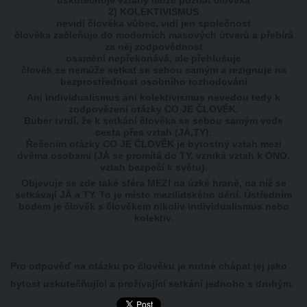
uskutečňuje vztahy může poznat člověka
2) KOLEKTIVISMUS
nevidí člověka vůbec, vidí jen společnost
člověka začleňuje do moderních masových útvarů a přebírá
za něj zodpovědnost
osamění nepřekonává, ale přehlušuje
člověk se nemůže setkat se sebou samým a rezignuje na
bezprostřednost osobního rozhodování
Ani individualismus ani kolektivismus nevedou tedy k
zodpovězení otázky CO JE ČLOVĚK.
Buber tvrdí, že k setkání člověka se sebou samým vede
cesta přes vztah (JÁ,TY).
Řešením otázky CO JE ČLOVĚK je bytostný vztah mezi
dvěma osobami (JÁ se promítá do TY, vzniká vztah k ONO,
vztah bezpečí k světu).
Objevuje se zde také sféra MEZI na úzké hraně, na níž se
setkávají JÁ a TY. To je místo mezilidského dění. Ústředním
bodem je člověk s člověkem nikoliv individualismus nebo
kolektiv.
Pro odpověď na otázku po člověku je nutné chápat jej jako
bytost uskutečňující a prožívající setkání jednoho s druhým.