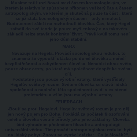
Musíme totiž rozlišovat mezi časem kosmologickým, ve
kterém je relativním způsobem přítomen veškerý čas a časem
antropologickým, ve kterém je skutečná pouze ta část , která
se již stala kosmologickým časem – tedy minulost.
Budoucnost záleží na rozhodnutí člověka. Čas, který Hegel
zařadil do své teorie je pouze myšlenkový a na takovém
základě nelze stavět konkrétní život. Právě kvůli tomu není
jeho dům stabilní.
MARX
Navazuje na Hegela. Provádí sociologickou redukci, to
znamená že vypouští otázku po domě člověka a neřeší
bezpřístřešnost a zabydlenost člověka. Nenabízí obraz světa,
pouze obraz cesty, po které má společnost dospět ke svému
cíli.
Podstatné jsou pouze výrobní vztahy, které vystřídaly
Hegelův světový rozum. Světem člověka se stává lidská
společnost a naplnění této společnosti uvidí v existenci
proletariátu a vším jsou mu výrobní vztahy.
FEUERBACH
-Bouří se proti Hegelovi. Hegelův světový rozum je pro něj
jen nový pojem pro Boha. Pokládá za počátek filozofování
celého člověka včetně přírody jako jeho základny. Člověka
činí výhradním předmětem filozofie a antropologii
univerzální vědou. Tím provádí antropologickou redukci bytí
na lidský pobyt. Znovu se vytrácí otázka: „Co je člověk?“,