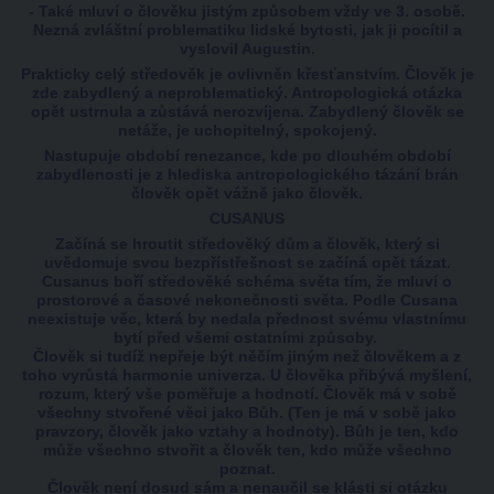
- Také mluví o člověku jistým způsobem vždy ve 3. osobě.
Nezná zvláštní problematiku lidské bytosti, jak ji pocítil a
vyslovil Augustin.
Prakticky celý středověk je ovlivněn křesťanstvím. Člověk je
zde zabydlený a neproblematický. Antropologická otázka
opět ustrnula a zůstává nerozvíjena. Zabydlený člověk se
netáže, je uchopitelný, spokojený.
Nastupuje období renezance, kde po dlouhém období
zabydlenosti je z hlediska antropologického tázání brán
člověk opět vážně jako člověk.
CUSANUS
Začíná se hroutit středověký dům a člověk, který si
uvědomuje svou bezpřístřešnost se začíná opět tázat.
Cusanus boří středověké schéma světa tím, že mluví o
prostorové a časové nekonečnosti světa. Podle Cusana
neexistuje věc, která by nedala přednost svému vlastnímu
bytí před všemi ostatními způsoby.
Člověk si tudíž nepřeje být něčím jiným než člověkem a z
toho vyrůstá harmonie univerza. U člověka přibývá myšlení,
rozum, který vše poměřuje a hodnotí. Člověk má v sobě
všechny stvořené věci jako Bůh. (Ten je má v sobě jako
pravzory, člověk jako vztahy a hodnoty). Bůh je ten, kdo
může všechno stvořit a člověk ten, kdo může všechno
poznat.
Člověk není dosud sám a nenaučil se klásti si otázku