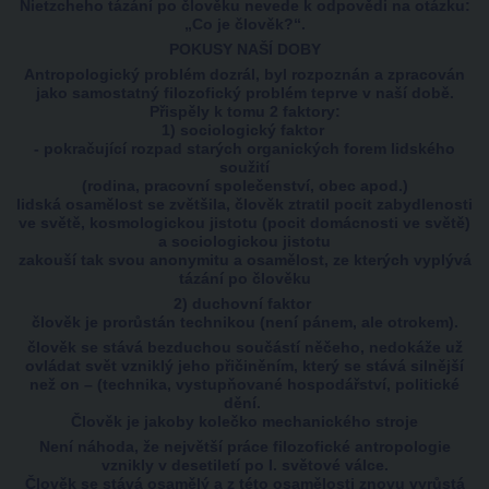
Nietzcheho tázání po člověku nevede k odpovědi na otázku:
„Co je člověk?“.
POKUSY NAŠÍ DOBY
Antropologický problém dozrál, byl rozpoznán a zpracován
jako samostatný filozofický problém teprve v naší době.
Přispěly k tomu 2 faktory:
1) sociologický faktor
- pokračující rozpad starých organických forem lidského
soužití
(rodina, pracovní společenství, obec apod.)
lidská osamělost se zvětšila, člověk ztratil pocit zabydlenosti
ve světě, kosmologickou jistotu (pocit domácnosti ve světě)
a sociologickou jistotu
zakouší tak svou anonymitu a osamělost, ze kterých vyplývá
tázání po člověku
2) duchovní faktor
člověk je prorůstán technikou (není pánem, ale otrokem).
člověk se stává bezduchou součástí něčeho, nedokáže už
ovládat svět vzniklý jeho přičiněním, který se stává silnější
než on – (technika, vystupňované hospodářství, politické
dění.
Člověk je jakoby kolečko mechanického stroje
Není náhoda, že největší práce filozofické antropologie
vznikly v desetiletí po I. světové válce.
Člověk se stává osamělý a z této osamělosti znovu vyrůstá