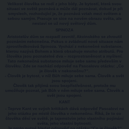
Velikost člověka se rodí z jeho bídy. Je bytostí, která svou
situaci ve světě poznává a může dál poznávat, dokud je při
smyslech, rozhodující je, že poznává vztah mezi světem a
sebou samým. Pracuje se sice na novém obrazu světa, ale
nestaví se už nový světový dům.
SPINOZA
Aristotelův dům se rozpadl zevnitř, Akvinského se zhroutil
poznáním nekonečna. Pokus o zvládnutí nové situace nám
zprostředkovává Spinoza. Vychází z nekonečné substance,
kterou nazývá Bohem a která obsahuje mnoho atributů. Pro
člověka jsou poznatelné dva – rozprostraněnost a myšlení.
Tato nekonečná substance miluje sebe samu především v
člověku. Zde se nachází odpověď na Pascalovu otázku: „Co
je člověk v nekonečnu?“.
- Člověk je bytost, v níž Bůh miluje sebe sama. Člověk a svět
jsou spojeni.
Člověk tak přijímá svou bezpřístřešnost, protože mu
umožňuje poznat, jak Bůh v něm miluje sebe sama. Člověk a
svět jsou spojeni.
KANT
- Teprve Kant ve svých kritikách dává odpověď Pascalovi na
jeho otázku po místě člověka v nekonečnu. Říká, že to co
člověka děsí ve světě, je tajemstvím jeho vlastního pojímání
světa, jeho vlastní bytnosti.
Je proto nutné hledat odpověď na otázku:“Co je člověk?“