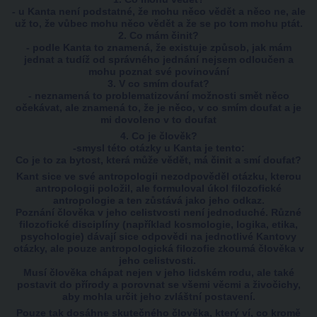
- u Kanta není podstatné, že mohu něco vědět a něco ne, ale
už to, že vůbec mohu něco vědět a že se po tom mohu ptát.
2. Co mám činit?
- podle Kanta to znamená, že existuje způsob, jak mám
jednat a tudíž od správného jednání nejsem odloučen a
mohu poznat své povinování
3. V co smím doufat?
- neznamená to problematizování možnosti smět něco
očekávat, ale znamená to, že je něco, v co smím doufat a je
mi dovoleno v to doufat
4. Co je člověk?
-smysl této otázky u Kanta je tento:
Co je to za bytost, která může vědět, má činit a smí doufat?
Kant sice ve své antropologii nezodpověděl otázku, kterou
antropologii položil, ale formuloval úkol filozofické
antropologie a ten zůstává jako jeho odkaz.
Poznání člověka v jeho celistvosti není jednoduché. Různé
filozofické disciplíny (například kosmologie, logika, etika,
psychologie) dávají sice odpovědi na jednotlivé Kantovy
otázky, ale pouze antropologická filozofie zkoumá člověka v
jeho celistvosti.
Musí člověka chápat nejen v jeho lidském rodu, ale také
postavit do přírody a porovnat se všemi věcmi a živočichy,
aby mohla určit jeho zvláštní postavení.
Pouze tak dosáhne skutečného člověka, který ví, co kromě