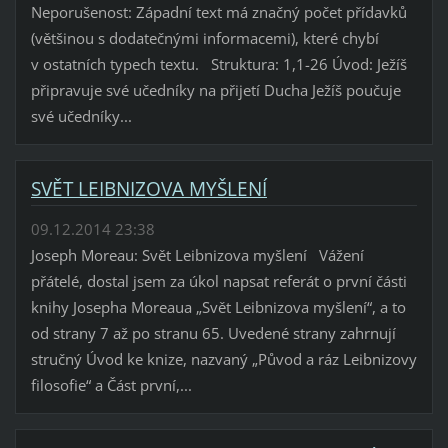
Neporušenost: Západní text má značný počet přídavků
(většinou s dodatečnými informacemi), které chybí
v ostatních typech textu. Struktura: 1,1-26 Úvod: Ježíš
připravuje své učedníky na přijetí Ducha Ježíš poučuje
své učedníky...
SVĚT LEIBNIZOVA MYŠLENÍ
09.12.2014 23:38
Joseph Moreau: Svět Leibnizova myšlení Vážení
přátelé, dostal jsem za úkol napsat referát o první části
knihy Josepha Moreaua „Svět Leibnizova myšlení“, a to
od strany 7 až po stranu 65. Uvedené strany zahrnují
stručný Úvod ke knize, nazvaný „Původ a ráz Leibnizovy
filosofie“ a Část první,...