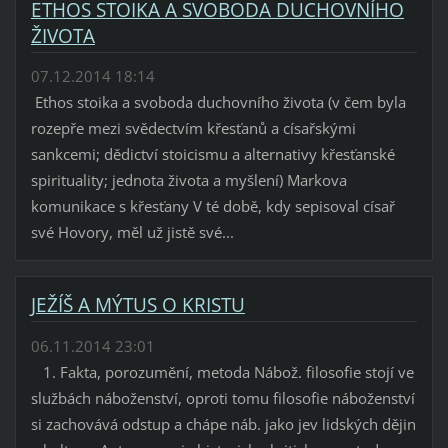
ETHOS STOIKA A SVOBODA DUCHOVNÍHO
ŽIVOTA
07.12.2014 18:14
Ethos stoika a svoboda duchovního života (v čem byla
rozepře mezi svědectvím křesťanů a císařskými
sankcemi; dědictví stoicismu a alternativy křesťanské
spirituality; jednota života a myšlení) Markova
komunikace s křesťany V té době, kdy sepisoval císař
své Hovory, měl už jistě své...
JEŽÍŠ A MÝTUS O KRISTU
06.11.2014 23:01
1. Fakta, porozumění, metoda Nábož. filosofie stojí ve
službách náboženství, oproti tomu filosofie náboženství
si zachovává odstup a chápe náb. jako jev lidských dějin