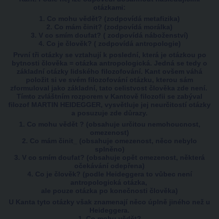
otázkami:
1. Co mohu vědět? (zodpovídá metafizika)
2. Co mám činit? (zodpovídá morálka)
3. V co smím doufat? ( zodpovídá náboženství)
4. Co je člověk? ( zodpovídá antropologie)
První tři otázky se vztahují k poslední, která je otázkou po
bytnosti člověka = otázka antropologická. Jedná se tedy o
základní otázky lidského filozofování. Kant ovšem váhá
položit si ve svém filozofování otázku, kterou sám
zformuloval jako základní, tato celistvost člověka zde není.
Tímto zvláštním rozporem v Kantově filozofii se zabýval
filozof MARTIN HEIDEGGER, vysvětluje jej neurčitostí otázky
a posuzuje zde důrazy.
1. Co mohu vědět ? (obsahuje určitou nemohoucnost,
omezenost)
2. Co mám činit_ (obsahuje omezenost, něco nebylo
splněno)
3. V co smím doufat? (obsahuje opět omezenost, některá
očekávání odepřena)
4. Co je člověk? (podle Heideggera to vůbec není
antropologická otázka,
ale pouze otázka po konečnosti člověka)
U Kanta tyto otázky však znamenají něco úplně jiného než u
Heideggera.
1. Co mohu vědět?