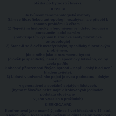
otázka po bytnosti člověka.
HUSSERL
Je tvůrcem fenomenologické metody.
Sám se filozofickou antropologií nezabýval, ale přispěl k
tomuto problému 3 větami:
1) Největším historickým fenoménem je lidstvo bojující o
porozumění sobě samém
(potvrzuje tím význam historické cesty filozofické
antropologie)
2) Stane-li se člověk metafyzickým, specificky filozofickým
problémem,
jde o něho jako o rozumovou bytost
(člověk je specifický, není nic specificky lidského, co by
zcela patřilo
k obecné přirozenosti živých bytostí – např. lidský hlad není
hladem zvířete).
3) Lidství v univerzálním pojetí je svou podstatou lidským
bytím
v generativně a sociálně spjatých lidstvech.
(bytnost člověka nelze najít v izolovaných jedincích,
podstata člověka je
v jeho vztazích a prožitcích)
KIERKEGAARD
Konfrontoval jako osamělý jedinec život křesťanů v 19. stol.
s jejich vírou. Rysem jeho myšlení je důraz na opravdovost