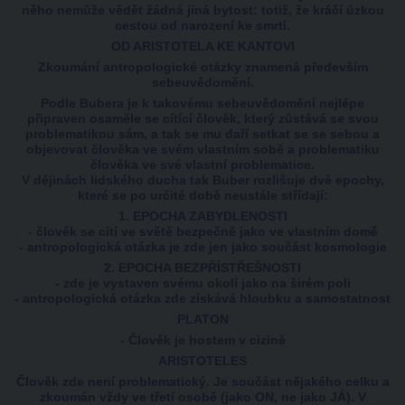
něho nemůže vědět žádná jiná bytost: totiž, že kráčí úzkou
cestou od narození ke smrti.
OD ARISTOTELA KE KANTOVI
Zkoumání antropologické otázky znamená především
sebeuvědomění.
Podle Bubera je k takovému sebeuvědomění nejlépe
připraven osaměle se cítící člověk, který zůstává se svou
problematikou sám, a tak se mu daří setkat se se sebou a
objevovat člověka ve svém vlastním sobě a problematiku
člověka ve své vlastní problematice.
V dějinách lidského ducha tak Buber rozlišuje dvě epochy,
které se po určité době neustále střídají:
1. EPOCHA ZABYDLENOSTI
- člověk se cítí ve světě bezpečně jako ve vlastním domě
- antropologická otázka je zde jen jako součást kosmologie
2. EPOCHA BEZPŘÍSTŘEŠNOSTI
- zde je vystaven svému okolí jako na širém poli
- antropologická otázka zde získává hloubku a samostatnost
PLATON
- Člověk je hostem v cizině
ARISTOTELES
Člověk zde není problematický. Je součást nějakého celku a
zkoumán vždy ve třetí osobě (jako ON, ne jako JÁ). V