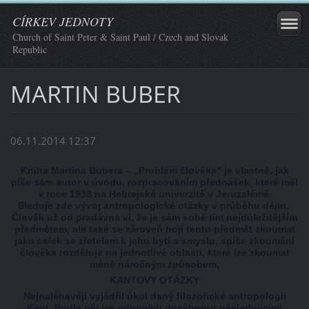
CÍRKEV JEDNOTY
Church of Saint Peter & Saint Paul / Czech and Slovak
Republic
MARTIN BUBER
06.11.2014 12:37
Kniha Martina Bubera – „Problém člověka“ je vlastně, jak
píše sám autor v úvodu, rozpracováním přednášek, které měl
v roce 1938 na Hebrejské univerzitě v Jeruzalémě.
Sleduje zde vývoj antropologické otázky v průběhu dějin.
Člověk už od pradávna ví, že je sám sobě tím nejdůležitějším
předmětem, ale také se zároveň bojí tento předmět zkoumat
jako celek se zřetelem k jeho bytí a smyslu, spíše zkoumání
člověka rozděluje na jednotlivé oblasti, které lze zkoumat
méně náročným způsobem.
KANTOVY OTÁZKY
Nejnaléhavěji vyjádřil úkol daný filozofické antropologii
Kant. Podle něj lze odpovědi dosáhnout následujícími