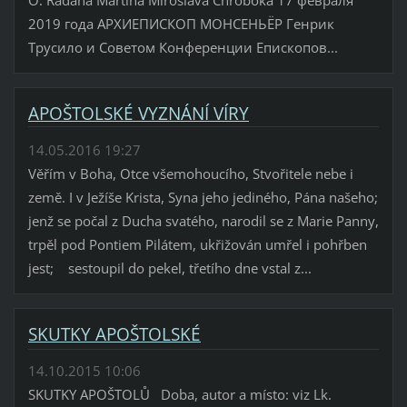
2019 года АРХИЕПИСКОП МОНСЕНЬЁР Генрик
Трусило и Советом Конференции Епископов...
APOŠTOLSKÉ VYZNÁNÍ VÍRY
14.05.2016 19:27
Věřím v Boha, Otce všemohoucího, Stvořitele nebe i
země. I v Ježíše Krista, Syna jeho jediného, Pána našeho;
jenž se počal z Ducha svatého, narodil se z Marie Panny,
trpěl pod Pontiem Pilátem, ukřižován umřel i pohřben
jest; sestoupil do pekel, třetího dne vstal z...
SKUTKY APOŠTOLSKÉ
14.10.2015 10:06
SKUTKY APOŠTOLŮ Doba, autor a místo: viz Lk.