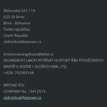
Běloruská 521 / 14
625 00 Brno
Brno - Bohunice
Česká republika
Czech Republic
oldrichk
ral@sezn
am.cz
kristova.evangelizace@atlas.cz
EKUMENICKÝ LAICKÝ RYTÍŘSKÝ HUSITSKÝ ŘÁD POSVĚCENÝCH
BRATŘÍ A SESTER / OLDŘICH KRÁL LTD.
+420/ 792305168
BRITSKÉ IČO:
COMPANY No. 13412513
oldrichkral@seznam.cz