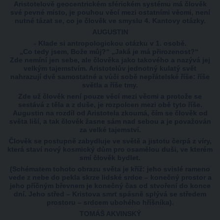
Aristotelově geocentrickém sférickém systému má člověk
své pevné místo, je pouhou věcí mezi ostatními věcmi, není
nutné tázat se, co je člověk ve smyslu 4. Kantovy otázky.
AUGUSTIN
- Klade si antropologickou otázku v 1. osobě.
„Co tedy jsem, Bože můj?“ „Jaká je má přirozenost?“
Zde nemíní jen sebe, ale člověka jako takového a nazývá jej
velkým tajemstvím. Aristotelův jednotný kulatý svět
nahrazují dvě samostatné a vůči sobě nepřátelské říše: říše
světla a říše tmy.
Zde už člověk není pouze věcí mezi věcmi a protože se
sestává z těla a z duše, je rozpolcen mezi obě tyto říše.
Augustin na rozdíl od Aristotela zkoumá, čím se člověk od
světa liší, a tak člověk žasne sám nad sebou a je považován
za velké tajemství.
Člověk se postupně zabydluje ve světě a jistotu čerpá z víry,
která staví nový kosmický dům pro osamělou duši, ve kterém
smí člověk bydlet.
(Schématem tohoto obrazu světa je kříž: jeho svislé rameno
vede z nebe do pekla skrze lidské srdce – konečný prostor a
jeho příčným břevnem je konečný čas od stvoření do konce
dní. Jeho střed – Kristova smrt spásně splývá se středem
prostoru – srdcem ubohého hříšníka).
TOMÁŠ AKVINSKÝ