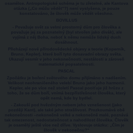
osamělce. Antropologické schéma je tu zřetelné, ale Kantova
otázka („Co můžu vědět“?) není vyslyšena, je pouze
konstatováno, že člověk může vědět všechno.
BOVILLUS
- Považuje svět za velmi prostorný dům pro člověka a
považuje jej za poznatelný (byl stvořen jako divák), ale
vyjímá z něj Boha, neboť k němu nemůže lidský duch
dosáhnout.
Přicházejí nové přírodovědecké objevy a teorie (Koperník,
Bruno, Kepler), které boří tyto dosavadní obrazy světa.
Ukazují vesmír v jeho nekonečnosti, nestálosti a zároveň
matematické popsatelnosti.
PASCAL
Zpočátku je boření světového domu přijímáno s nadšením.
Velikost neohraničeného velebí Bruno jako jeho harmonii.
Kepler, ale po více než století Pascal pociťuje již hrůzu z
toho, že se dům boří, vnímá bezpřístřešnost člověka, který
opět nemá, kde by bydlel.
- Zakouší pod hvězdným nebem jeho vznešenost (jako
později Kant), ale také jeho strašlivost. Prozkoumává obě
nekonečnosti –nekonečně velké a nekonečně malé, poznává
tak omezenost, nedostatečnost a nahodilost člověka. Člověk
je osamělý ještě více než dříve. Vyslovuje otázku: „Čím je
člověk v nekonečnu?“