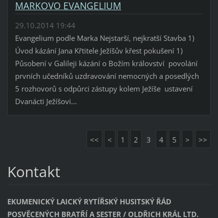
MARKOVO EVANGELIUM
29.10.2014 19:44
Evangelium podle Marka Nejstarší, nejkratší Stavba 1)
Úvod kázání Jana Křtitele Ježíšův křest pokušení 1)
Působení v Galileji kázání o Božím království povolání
prvních učedníků uzdravování nemocných a posedlých
5 rozhovorů s odpůrci zástupy kolem Ježíše ustavení
Dvanácti Ježíšovi...
<<
<
1
2
3
4
5
>
>>
Kontakt
EKUMENICKÝ LAICKÝ RYTÍŘSKÝ HUSITSKÝ ŘÁD
POSVĚCENÝCH BRATŘÍ A SESTER / OLDŘICH KRÁL LTD.