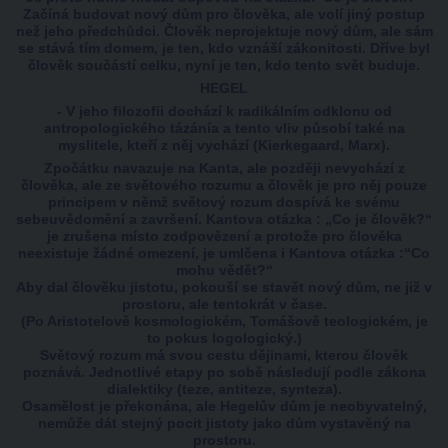
Začíná budovat nový dům pro člověka, ale volí jiný postup
než jeho předchůdci. Člověk neprojektuje nový dům, ale sám
se stává tím domem, je ten, kdo vznáší zákonitosti. Dříve byl
člověk součástí celku, nyní je ten, kdo tento svět buduje.
HEGEL
- V jeho filozofii dochází k radikálním odklonu od
antropologického tázánía a tento vliv působí také na
myslitele, kteří z něj vychází (Kierkegaard, Marx).
Zpočátku navazuje na Kanta, ale později nevychází z
člověka, ale ze světového rozumu a člověk je pro něj pouze
principem v němž světový rozum dospívá ke svému
sebeuvědomění a završení. Kantova otázka : „Co je člověk?“
je zrušena místo zodpovězení a protože pro člověka
neexistuje žádné omezení, je umlčena i Kantova otázka :“Co
mohu vědět?“
Aby dal člověku jistotu, pokouší se stavět nový dům, ne již v
prostoru, ale tentokrát v čase.
(Po Aristotelově kosmologickém, Tomášově teologickém, je
to pokus logologický.)
Světový rozum má svou cestu dějinami, kterou člověk
poznává. Jednotlivé etapy po sobě následují podle zákona
dialektiky (teze, antiteze, synteza).
Osamělost je překonána, ale Hegelův dům je neobyvatelný,
nemůže dát stejný pocit jistoty jako dům vystavěný na
prostoru.