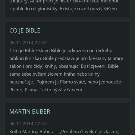
a kultury. Autor pracuje historicko-kritickou metodou,
z pohledu religionistiky. Existuje rozdíl mezi Ježíšem...
CO JE BIBLE
06.11.2014 22:52
1 Co je Bible? Slovo Bible je odvozeno od řeckého
biblion (knížka). Bible představuje pro křesťany (a Starý
zákon i pro židy) knihy, obsahující Boží zjevení. Bible
sama sebe ovšem slovem kniha nebo knihy
neoznačuje. Pojmem je Písmo svaté, nebo jednoduše
Písmo, Písma. Takto bývá v Novém...
MARTIN BUBER
06.11.2014 12:37
Kniha Martina Bubera – „Problém člověka“ je vlastně,