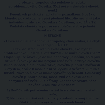
protože antropologická redukce je redukcí
neproblematického člověka. (Což ovšem skutečný člověk
není.)
Feuerbach přichází s radikálním poznatkem: člověka,
kterého pokládá za nejvyšší předmět filozofie nevnímá jako
individuum, ale jako člověka s člověkem, jako JÁ a TY.
Podstata člověka je pouze ve společenství, v jednotě
člověka s člověkem.
NIETSCHE
- Opírá se o Feuerbachovu antropologickou reakci, ale chybí
mu spojení JÁ a TY.
Staví do středu úvah o světě člověka jako bytost
problematickou. Klade si otázku:“Jak se může člověk znát?“
Objasňuje, že člověk je dosud nehotový, je něčím, co teprve
vzniká. Člověk je dosud nevymezené zvíře, embryo člověka
budoucnosti, ale budoucí rozvoj člověka je pouze možností.
Smyslem je vůle k moci a z ní se vyvinula veškerá kultura a
lidství. Pravého člověka máme vytvořit, vyšlechtit. Současný
člověk je pouze cesta, most. Vidí v člověku dosud
nemymezené zvíře, kus přírody, kde teprve vzniká něco
nového. Jsou zde 2 možnosti:
1) Buď člověk potlačením instinktů v sobě rozvine stádní
zvíře,
2) Nebo znovuoživí své instinkty a vybuduje svůj život na
přitakání moci a vyšlechtí se v nadčlověka.