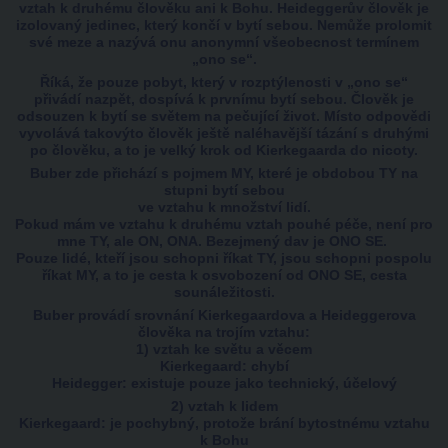
vztah k druhému člověku ani k Bohu. Heideggerův člověk je
izolovaný jedinec, který končí v bytí sebou. Nemůže prolomit
své meze a nazývá onu anonymní všeobecnost termínem
„ono se“.
Říká, že pouze pobyt, který v rozptýlenosti v „ono se“
přivádí nazpět, dospívá k prvnímu bytí sebou. Člověk je
odsouzen k bytí se světem na pečující život. Místo odpovědi
vyvolává takovýto člověk ještě naléhavější tázání s druhými
po člověku, a to je velký krok od Kierkegaarda do nicoty.
Buber zde přichází s pojmem MY, které je obdobou TY na
stupni bytí sebou
ve vztahu k množství lidí.
Pokud mám ve vztahu k druhému vztah pouhé péče, není pro
mne TY, ale ON, ONA. Bezejmený dav je ONO SE.
Pouze lidé, kteří jsou schopni říkat TY, jsou schopni pospolu
říkat MY, a to je cesta k osvobození od ONO SE, cesta
sounáležitosti.
Buber provádí srovnání Kierkegaardova a Heideggerova
člověka na trojím vztahu:
1) vztah ke světu a věcem
Kierkegaard: chybí
Heidegger: existuje pouze jako technický, účelový
2) vztah k lidem
Kierkegaard: je pochybný, protože brání bytostnému vztahu
k Bohu