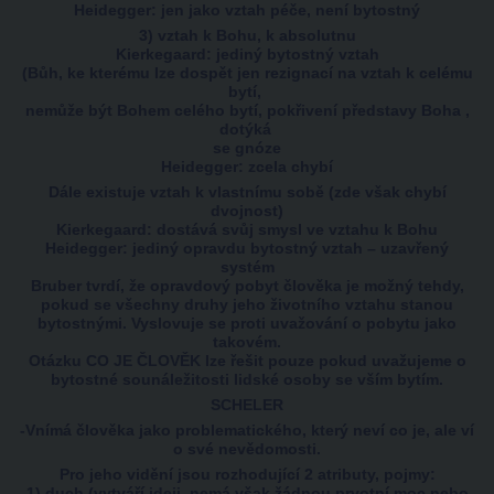
Heidegger: jen jako vztah péče, není bytostný
3) vztah k Bohu, k absolutnu
Kierkegaard: jediný bytostný vztah
(Bůh, ke kterému lze dospět jen rezignací na vztah k celému
bytí,
nemůže být Bohem celého bytí, pokřivení představy Boha ,
dotýká
se gnóze
Heidegger: zcela chybí
Dále existuje vztah k vlastnímu sobě (zde však chybí
dvojnost)
Kierkegaard: dostává svůj smysl ve vztahu k Bohu
Heidegger: jediný opravdu bytostný vztah – uzavřený
systém
Bruber tvrdí, že opravdový pobyt člověka je možný tehdy,
pokud se všechny druhy jeho životního vztahu stanou
bytostnými. Vyslovuje se proti uvažování o pobytu jako
takovém.
Otázku CO JE ČLOVĚK lze řešit pouze pokud uvažujeme o
bytostné sounáležitosti lidské osoby se vším bytím.
SCHELER
-Vnímá člověka jako problematického, který neví co je, ale ví
o své nevědomosti.
Pro jeho vidění jsou rozhodující 2 atributy, pojmy:
1) duch (vytváří ideji, nemá však žádnou prvotní moc nebo