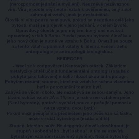
(nerozpornost jednání a myšlení). Neuznává nezávaznou
víru. Víra je podle něj životní vztah k uvěřenému, celý život
zahrnující vztah, jinak je neskutečná.
Člověk si víru pouze namlouvá, pokud se nedotkne celé jeho
bytosti, musí se projevit v jeho jednání, v celém životě.
Opravdový člověk je pro něj ten, který umí navázat
opravdový vztah k Bohu. Hledat pravou bytnost člověka a
jeho nový dům je nutné ve vztahu k Bohu. Omezil se pouze
na tento vztah a pominul vztahy k lidem a věcem. Jeho
antropologie je antropologií teologickou.
HEIDEGGER
- Vrací se k zodpovězení Kantových otázek. Základem
metafyziky chtěl učinit fundamentální ontologii (nauka o
pobytu jako takovém) nikoliv filozofickou antropologii.
Pobytem rozumí jsoucno, které má vztah ke svému vlastnímu
bytí a porozumění tomuto bytí.
Zabývá se věcmi okolo, ale nezabývá se sebou samým. Jeho
tázání schází vztah JÁ a TY, ten je nahrazen vztahem péče.
(Není bytostný, protože vychází pouze z pečující pomoci a
ne ze vztahu dvou bytí.)
Pokud mezi pečujícím a předmětem jeho péče vzniká láska,
může se stát bytostným (matka a dítě).
Stupeň, kterého může Heideggerův člověk dosáhnout, je
stupeň svobodného „bytí sebou“, a tím se uzavírá
bytostným vztahům (uzavřený systém). Nezná bytostný