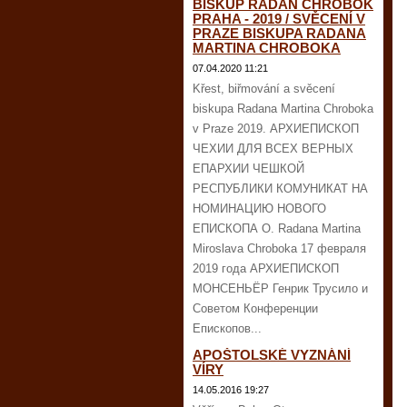
BISKUP RADAN CHROBOK
PRAHA - 2019 / SVĚCENÍ V
PRAZE BISKUPA RADANA
MARTINA CHROBOKA
07.04.2020 11:21
Křest, biřmování a svěcení
biskupa Radana Martina Chroboka
v Praze 2019. АРХИЕПИСКОП
ЧЕХИИ ДЛЯ ВСЕХ ВЕРНЫХ
ЕПАРХИИ ЧЕШКОЙ
РЕСПУБЛИКИ КОМУНИКАТ НА
НОМИНАЦИЮ НОВОГО
ЕПИСКОПА О. Radana Martina
Miroslava Chroboka 17 февраля
2019 года АРХИЕПИСКОП
МОНСЕНЬЁР Генрик Трусило и
Советом Конференции
Епископов...
APOŠTOLSKÉ VYZNÁNÍ
VÍRY
14.05.2016 19:27