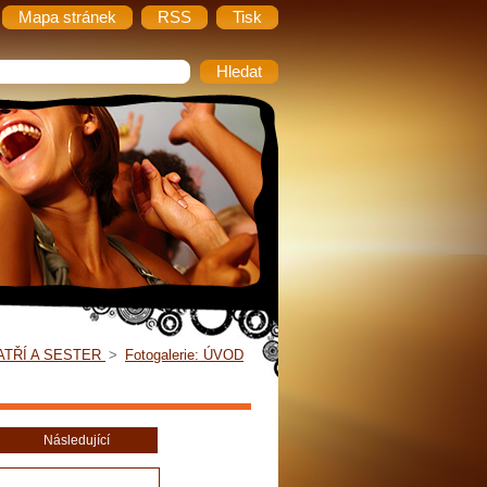
Mapa stránek
RSS
Tisk
ATŘÍ A SESTER
>
Fotogalerie: ÚVOD
Následující