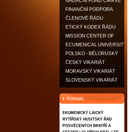
POSVĚCENÝCH BRATŘÍ A
NADAČNÍ FOND CÍRKVE
SESTER / OLDŘICH KRÁL
FINANČNÍ PODPORA
LTD.
ČLENOVÉ ŘÁDU
ETICKÝ KODEX ŘÁDU
MISSION CENTER OF
MOTHER TERESA - CMMT
ECUMENICAL UNIVERSITY
POLSKO - BĚLORUSKÝ
VIKARIÁT
ČESKÝ VIKARIÁT
MORAVSKÝ VIKARIÁT
SLOVENSKÝ VIKARIÁT
Kontakt
EKUMENICKÝ LAICKÝ
RYTÍŘSKÝ HUSITSKÝ ŘÁD
POSVĚCENÝCH BRATŘÍ A