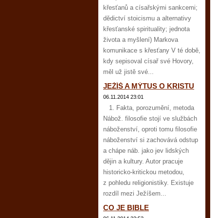
křesťanů a císařskými sankcemi;
dědictví stoicismu a alternativy
křesťanské spirituality; jednota
života a myšlení) Markova
komunikace s křesťany V té době,
kdy sepisoval císař své Hovory,
měl už jistě své...
JEŽÍŠ A MÝTUS O KRISTU
06.11.2014 23:01
1. Fakta, porozumění, metoda
Nábož. filosofie stojí ve službách
náboženství, oproti tomu filosofie
náboženství si zachovává odstup
a chápe náb. jako jev lidských
dějin a kultury. Autor pracuje
historicko-kritickou metodou,
z pohledu religionistiky. Existuje
rozdíl mezi Ježíšem...
CO JE BIBLE