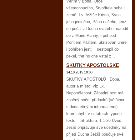
Věřím v Boha, Otce
všemohoucího, Stvořitele nebe i
země. I v Ježíše Krista, Syna
jeho jediného, Pána našeho; jenž
se počal z Ducha svatého, narodil
se z Marie Panny, trpěl pod
Pontiem Pilátem, ukřižován umřel
i pohřben jest; sestoupil do
pekel, třetího dne vstal z...
SKUTKY APOŠTOLSKÉ
14.10.2015 10:06
SKUTKY APOŠTOLŮ Doba,
autor a místo: viz Lk.
Neporušenost: Západní text má
značný počet přídavků (většinou
s dodatečnými informacemi),
které chybí v ostatních typech
textu. Struktura: 1,1-26 Úvod:
Ježíš připravuje své učedníky na
přijetí Ducha Ježíš poučuje své