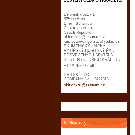
SESTER / OLDŘICH KRÁL LTD.
Běloruská 521 / 14
625 00 Brno
Brno - Bohunice
Česká republika
Czech Republic
oldrichk
ral@sezn
am.cz
kristova.evangelizace@atlas.cz
EKUMENICKÝ LAICKÝ
RYTÍŘSKÝ HUSITSKÝ ŘÁD
POSVĚCENÝCH BRATŘÍ A
SESTER / OLDŘICH KRÁL LTD.
+420/ 792305168
BRITSKÉ IČO:
COMPANY No. 13412513
oldrichkral@seznam.cz
Novinky