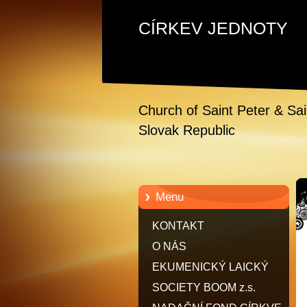
CÍRKEV JEDNOTY
Church of Saint Peter & Sa
Slovak Republic
Menu
KONTAKT
O NÁS
EKUMENICKÝ LAICKÝ
RYTÍŘSKÝ HUSITSKÝ ŘÁD
SOCIETY BOOM z.s.