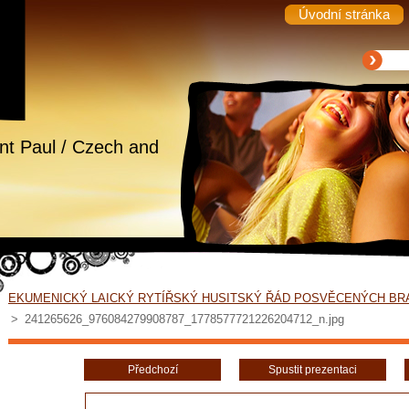
Úvodní stránka
int Paul / Czech and
EKUMENICKÝ LAICKÝ RYTÍŘSKÝ HUSITSKÝ ŘÁD POSVĚCENÝCH BR
>
241265626_976084279908787_1778577721226204712_n.jpg
Předchozí
Spustit prezentaci