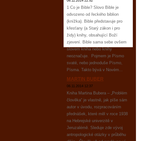
06.11.2014 22:52
1 Co je Bible? Slovo Bible je
odvozeno od řeckého biblion
(knížka). Bible představuje pro
křesťany (a Starý zákon i pro
židy) knihy, obsahující Boží
zjevení. Bible sama sebe ovšem
slovem kniha nebo knihy
neoznačuje. Pojmem je Písmo
svaté, nebo jednoduše Písmo,
Písma. Takto bývá v Novém...
MARTIN BUBER
06.11.2014 12:37
Kniha Martina Bubera – „Problém
člověka“ je vlastně, jak píše sám
autor v úvodu, rozpracováním
přednášek, které měl v roce 1938
na Hebrejské univerzitě v
Jeruzalémě. Sleduje zde vývoj
antropologické otázky v průběhu