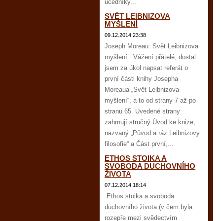
učedníky...
SVĚT LEIBNIZOVA
MYŠLENÍ
09.12.2014 23:38
Joseph Moreau: Svět Leibnizova
myšlení Vážení přátelé, dostal
jsem za úkol napsat referát o
první části knihy Josepha
Moreaua „Svět Leibnizova
myšlení“, a to od strany 7 až po
stranu 65. Uvedené strany
zahrnují stručný Úvod ke knize,
nazvaný „Původ a ráz Leibnizovy
filosofie“ a Část první,...
ETHOS STOIKA A
SVOBODA DUCHOVNÍHO
ŽIVOTA
07.12.2014 18:14
Ethos stoika a svoboda
duchovního života (v čem byla
rozepře mezi svědectvím