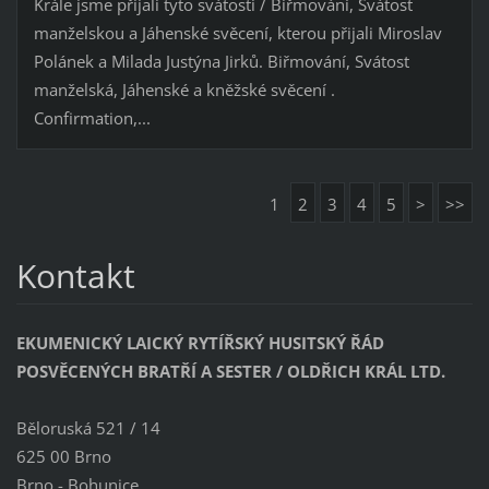
Krále jsme přijali tyto svátosti / Biřmování, Svátost
manželskou a Jáhenské svěcení, kterou přijali Miroslav
Polánek a Milada Justýna Jirků. Biřmování, Svátost
manželská, Jáhenské a kněžské svěcení .
Confirmation,...
1
2
3
4
5
>
>>
Kontakt
EKUMENICKÝ LAICKÝ RYTÍŘSKÝ HUSITSKÝ ŘÁD
POSVĚCENÝCH BRATŘÍ A SESTER / OLDŘICH KRÁL LTD.
Běloruská 521 / 14
625 00 Brno
Brno - Bohunice