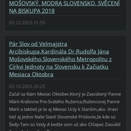
MOŠOVSKÝ, MODRA SLOVENSKO, SVĚCENÍ
NA BISKUPA 2018
03.12.2025 21:55
Pár Slov od Velmajstra
Arcibiskupa,Kardinála Dr.Rudolfa Jána
Mošovského,Slovenského Metropolitu z
Církvi Jednoty na Slovensku k Začiatku
Mesiaca Oktobra
03.10.2025 20:25
Začal sa Nám Mesiac Oktober,Ktorý je Zasvätený Panne
Márii-Kráľovne Pre-Svätého Ruženca,Ružencovej Panne
Márii a taktiež je to aj Mesiac Ucty k Starším,ako .Vraví
tiež aj Jedno Naše Staré Slovenské Príslovie,že kde sú
Šedy-Tam sú Vedy.A kedže som už ako Chlapec Zasvätil