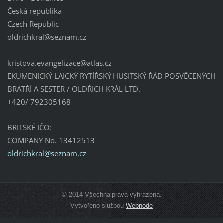
Česká republika
Czech Republic
oldrichk
ral@sezn
am.cz
kristova.evangelizace@atlas.cz
EKUMENICKÝ LAICKÝ RYTÍŘSKÝ HUSITSKÝ ŘÁD POSVĚCENÝCH
BRATŘÍ A SESTER / OLDŘICH KRÁL LTD.
+420/ 792305168
BRITSKÉ IČO:
COMPANY No. 13412513
oldrichkral@seznam.cz
© 2014 Všechna práva vyhrazena.
Vytvořeno službou
Webnode