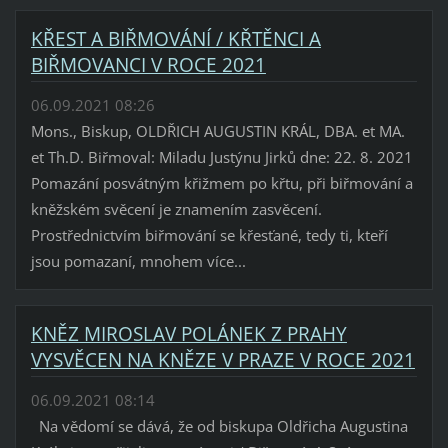
KŘEST A BIŘMOVÁNÍ / KŘTĚNCI A
BIŘMOVANCI V ROCE 2021
06.09.2021 08:26
Mons., Biskup, OLDŘICH AUGUSTIN KRÁL, DBA. et MA.
et Th.D. Biřmoval: Miladu Justýnu Jirků dne: 22. 8. 2021
Pomazání posvátným křižmem po křtu, při biřmování a
kněžském svěcení je znamením zasvěcení.
Prostřednictvím biřmování se křesťané, tedy ti, kteří
jsou pomazaní, mnohem více...
KNĚZ MIROSLAV POLÁNEK Z PRAHY
VYSVĚCEN NA KNĚZE V PRAZE V ROCE 2021
06.09.2021 08:14
Na vědomí se dává, že od biskupa Oldřicha Augustina