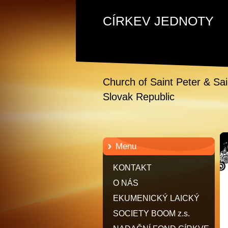
CÍRKEV JEDNOTY
Church of Saint Peter & Sa
Slovak Republic
Menu
KONTAKT
O NÁS
EKUMENICKÝ LAICKÝ
RYTÍŘSKÝ HUSITSKÝ ŘÁD
SOCIETY BOOM z.s.