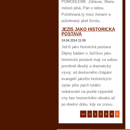
POMODLEME: Zdrávas, Maria,
milosti plná, Pán s tebou,
Požehnaná ty mezi ženami a
požehnaný plod života...
JEŽÍŠ JAKO HISTORICKÁ
POSTAVA
24.04.2014 11:09
Ježíš jako historická postava
Dějiny bádání o Ježíšovi jako
historické postavě mají za sebou
poměrně dlouhý a dramatický
vývoj: od doslovného chápání
evangelií jakožto historických
zpráv přes jejich totální
redukování na pouhé výpovědi
víry bez historického obsahu až
po dnešní dobu, kdy se znovu...
<<
<
1
2
3
4
5