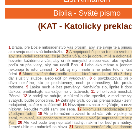
Biblia - Sväté písmo
(KAT - Katolícky prekla
1
Bratia, pre Božie milosrdenstvo vás prosím, aby ste svoje telá prináša
ako svoju duchovnú bohoslužbu.
2
A nepripodobňujte sa tomuto svetu, 
aby ste vedeli rozoznať, čo je Božia vôľa, čo je dobré, milé a dokonalé
hovorím každému z vás, aby si nik nemyslel o sebe viac, ako myslieť 
podľa stupňa viery, aký mu udelil Boh.
4
Lebo ako máme v jednom 
nekonajú tú istú činnosť,
5
tak aj my mnohí sme jedno telo v Krist
údmi.
6
Máme rozličné dary podľa milosti, ktorú sme dostali: či už dar 
dar slúžiť v službe, alebo učiť pri vyučovaní,
8
či povzbudzovať pri p
dáva nezištne, kto je predstavený, nech je starostlivý, kto preuk
radostne.
9
Láska nech je bez pretvárky. Nenáviďte zlo, lipnite k dobr
láskou, predbiehajte sa vzájomne v úctivosti,
11
v horlivosti neochab
Pánovi.
12
V nádeji sa radujte, v súžení buďte trpezliví, v modlitbe vyt
svätých, buďte pohostinní.
14
Žehnajte tých, čo vás prenasledujú - žehna
radujúcimi, plačte s plačúcimi!
16
Navzájom rovnako zmýšľajte; a nezmý
nízkym. Nebuďte múdri sami pre seba.
17
Nikomu sa neodplácajte zlým 
všetkými ľuďmi.
18
Ak je to možné a závisí to od vás, žite v pokoji s
sami, milovaní, ale ponechajte miesto hnevu; veď je napísané: „Mne pa
Pán.
20
Ale keď bude tvoj nepriateľ hladný, nakŕm ho, keď je smädný, 
žeravé uhlie mu nahrnieš na hlavu.
21
Nedaj sa premôcť zlu, ale dobrom