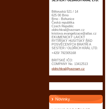
SESTER / OLDŘICH KRÁL LTD.
Běloruská 521 / 14
625 00 Brno
Brno - Bohunice
Česká republika
Czech Republic
oldrichk
ral@sezn
am.cz
kristova.evangelizace@atlas.cz
EKUMENICKÝ LAICKÝ
RYTÍŘSKÝ HUSITSKÝ ŘÁD
POSVĚCENÝCH BRATŘÍ A
SESTER / OLDŘICH KRÁL LTD.
+420/ 792305168
BRITSKÉ IČO:
COMPANY No. 13412513
oldrichkral@seznam.cz
Novinky