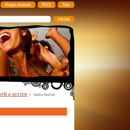
Mapa stránek
RSS
Tisk
ATŘÍ A SESTER
>
Veľko-Nočné
aní moji Veriaci,