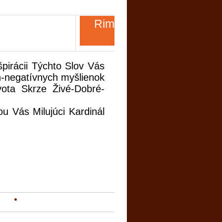
Rim 12, 1-
21
i Týchto Slov Vás
h-negatívnych myšlienok
vota Skrze Živé-Dobré-
ienky!!!
Milujúci
Kardinál