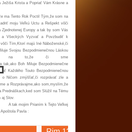
a Krista a Popriať Vám Krásne a
é Obdobie!!!
 ma Tento Rok Poctil Tým,že som na
yjadriť moju Veľkú Uctu a Rešpekt vôči
 Zjednotenej Europy a tak by som Vás
h a Všeckých Vyzvať a Povzbudiť k
vôči Tím,Ktorí majú Iné Náboženské,či
Miluje Svojou Bezpodmienečnou Láskou
adu na to,že či sme
... a tak,ako Boh Miluje Bezpodmienečne
12
ovať Každého Touto Bezpodmienečnou
 o Ničom zmýšľať,či rozprávať zle a
ajme a Rozprávajme,ako som,myslím,že
 a Prednáškach,ked som Slúžil na Tému
a,Postojov a potom aj Slov.
Tejto Veľkej
lovami Svätého Apoštola Pavla :
Rim 12, 1-