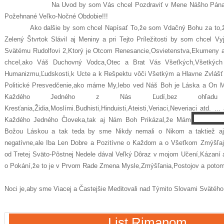
Na Uvod by som Vás chcel Pozdraviť v Mene Nášho Pána Ježiš
Požehnané Veľko-Nočn
Ako dalšie by som chcel Napísať To,že som Vdačný Bohu za to,že
Zelený Štvrtok Slávil aj Meniny a pri Tejto Príležitosti by som chcel V
Svätému Rudolfovi 2,Ktorý je Otcom Renesancie,Osvietenstva,Ekumeny a
chcel,ako Váš Duchovný Vodca,Otec a Brat Vás Všeťkých,Všetkýc
Humanizmu,Ľudskosti,k Ucte a k Rešpektu vôči Všetkým a Hlavne Zvlášť 
Politické Presvedčenie,ako máme My,lebo ved Náš Boh je Láska a On 
Každého Jedného z Nás Ľudí,bez ohľ
Kresťania,Židia,Moslími.Budhisti,Hinduisti,Ateisti,Veriaci,Neveriaci atd. 
Rim 12, 
Každého Jedného Človeka,tak aj Nám Boh Prikázal,že Máme tiež Mil
Božou Láskou a tak teda by sme Nikdy nemali o Nikom a taktiež aj
negatívne,ale Iba Len Dobre a Pozitívne o Každom a o Všeťkom Zmýšľ
od Tretej Sväto-Pôstnej Nedele dával Veľký Dôraz v mojom Učení,Kázaní
o Pokání,že to je v Prvom Rade Zmena Mysle,Zmýšľani
A tak mojim Prianím k 
Noci je,aby sme Viacej a Častejšie Meditovali nad Týmito S
List Rimanom