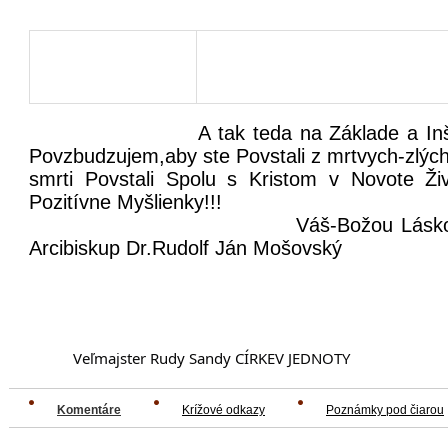
A tak teda na Základe a Inšpiráci
Povzbudzujem,aby ste Povstali z mrtvych-zlýc
smrti Povstali Spolu s Kristom v Novote Ži
Pozitívne Myšl
Váš-Božou Láskou Vás 
Arcibiskup Dr.Rudolf Ján Mošovský
		Veľmajster Rudy Sandy CÍRKEV JEDNOTY
Komentáre
Krížové odkazy
Poznámky pod čiarou