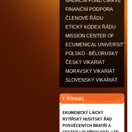
POSVĚCENÝCH BRATŘÍ A
NADAČNÍ FOND CÍRKVE
SESTER / OLDŘICH KRÁL
FINANČNÍ PODPORA
LTD.
ČLENOVÉ ŘÁDU
ETICKÝ KODEX ŘÁDU
MISSION CENTER OF
MOTHER TERESA - CMMT
ECUMENICAL UNIVERSITY
POLSKO - BĚLORUSKÝ
VIKARIÁT
ČESKÝ VIKARIÁT
MORAVSKÝ VIKARIÁT
SLOVENSKÝ VIKARIÁT
Kontakt
EKUMENICKÝ LAICKÝ
RYTÍŘSKÝ HUSITSKÝ ŘÁD
POSVĚCENÝCH BRATŘÍ A