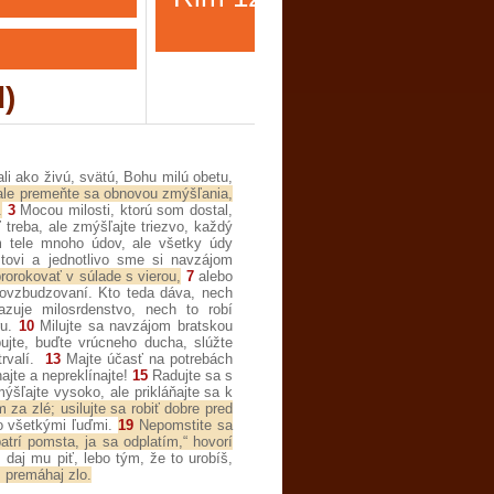
21
d)
li ako živú, svätú, Bohu milú obetu,
ale premeňte sa obnovou zmýšľania,
.
3
Mocou milosti, ktorú som dostal,
treba, ale zmýšľajte triezvo, každý
tele mnoho údov, ale všetky údy
ovi a jednotlivo sme si navzájom
prorokovať v súlade s vierou,
7
alebo
ovzbudzovaní. Kto teda dáva, nech
azuje milosrdenstvo, nech to robí
u.
10
Milujte sa navzájom bratskou
ujte, buďte vrúcneho ducha, slúžte
rvalí.
13
Majte účasť na potrebách
jte a nepreklínajte!
15
Radujte sa s
šľajte vysoko, ale prikláňajte sa k
za zlé; usilujte sa robiť dobre pred
o všetkými ľuďmi.
19
Nepomstite sa
trí pomsta, ja sa odplatím,“ hovorí
daj mu piť, lebo tým, že to urobíš,
 premáhaj zlo.