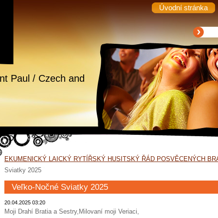
Úvodní stránka
int Paul / Czech and
EKUMENICKÝ LAICKÝ RYTÍŘSKÝ HUSITSKÝ ŘÁD POSVĚCENÝCH BR
Sviatky 2025
Veľko-Nočné Sviatky 2025
20.04.2025 03:20
Moji Drahí Bratia a Sestry,Milov