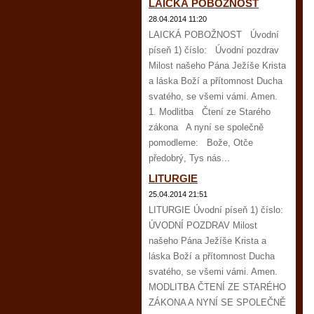
LAICKÁ POBOŽNOST
28.04.2014 11:20
LAICKÁ POBOŽNOST Úvodní
píseň 1) číslo: Úvodní pozdrav
Milost našeho Pána Ježíše Krista
a láska Boží a přítomnost Ducha
svatého, se všemi vámi. Amen.
1. Modlitba Čtení ze Starého
zákona A nyní se společně
pomodleme: Bože, Otče
předobrý, Tys nás...
LITURGIE
25.04.2014 21:51
LITURGIE Úvodní píseň 1) číslo:
ÚVODNÍ POZDRAV Milost
našeho Pána Ježíše Krista a
láska Boží a přítomnost Ducha
svatého, se všemi vámi. Amen.
MODLITBA ČTENÍ ZE STARÉHO
ZÁKONA A NYNÍ SE SPOLEČNĚ