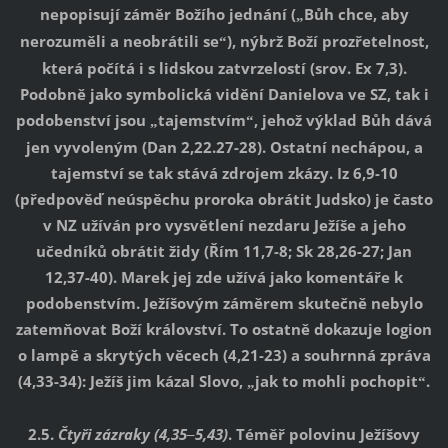
nepopisují záměr Božího jednání (
Bůh chce, aby
„
nerozuměli a neobrátili se
), nýbrž Boží prozřetelnost,
“
která počítá i s lidskou zatvrzelostí (srov. Ex 7,3).
Podobně jako symbolická vidění Danielova ve SZ, tak i
podobenství jsou
tajemstvím
, jehož výklad Bůh dává
„
“
jen vyvoleným (Dan 2,22.27-28). Ostatní nechápou, a
tajemství se tak stává zdrojem zkázy. Iz 6,9-10
(předpověď neúspěchu proroka obrátit Judsko) je často
v NZ užíván pro vysvětlení nezdaru Ježíše a jeho
učedníků obrátit židy (Řím 11,7-8; Sk 28,26-27; Jan
12,37-40). Marek jej zde užívá jako komentáře k
podobenstvím. Ježíšovým záměrem skutečně nebylo
zatemňovat Boží království. To ostatně dokazuje logion
o lampě a skrytých věcech (4,21-23) a souhrnná zpráva
(4,33-34): Ježíš jim kázal Slovo,
jak to mohli pochopit
.
„
“
2.5.
Čtyři zázraky (4,35
5,43)
. Téměř polovinu Ježíšovy
–