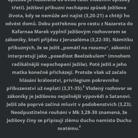
třetí). Ježíšovi příbuzní nechápou způsob Ježíšova
života, kdy se nemůže ani najíst (3,20-21) a chtějí ho
odvést domů. Dobu potřebnou pro cestu z Nazareta do
Kafarnaa Marek vyplnil Ježíšovým rozhovorem se
zákoníky, kteří přijdou z Jerusaléma (3,22-30). Námitku
příbuzných, že se Ježíš
pomátl na rozumu
, zákoníci
„
“
interpretují jako
posedlost Beelzebulem
(mnohem
„
“
radikálnější nepochopení Ježíše). Poté Ježíš a jeho
matka konečně přicházejí. Protože však už začalo
hlásání království, privilegium pokrevního
3
příbuzenství už neplatí (3,31-35).
Vložený rozhovor se
zákoníky je Ježíšovou nejsilnější výpovědí o Satanovi.
Ježíš zde poprvé začíná mluvit v podobenstvích (3,23).
Neodpustitelné rouhání v Mk 3,28-30 znamená, že
Ježíšovy činy se připisují zlému duchu namísto Duchu
4
svatému.