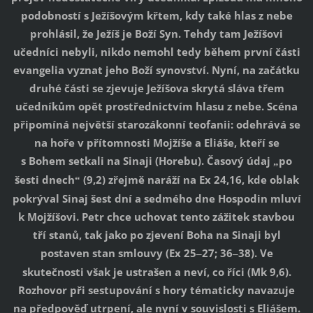
podobností s Ježíšovým křtem, kdy také hlas z nebe
prohlásil, že Ježíš je Boží Syn. Tehdy tam Ježíšovi
učedníci nebyli, nikdo nemohl tedy během první části
evangelia vyznat jeho Boží synovství. Nyní, na začátku
druhé části se zjevuje Ježíšova skrytá sláva třem
učedníkům opět prostřednictvím hlasu z nebe. Scéna
připomíná největší starozákonní teofanii: odehrává se
na hoře v přítomnosti Mojžíše a Eliáše, kteří se
s Bohem setkali na Sinaji (Horebu). Časový údaj
po
„
šesti dnech
(9,2) zřejmě naráží na Ex 24,16, kde oblak
“
pokrýval Sinaj šest dní a sedmého dne Hospodin mluví
k Mojžíšovi. Petr chce uchovat tento zážitek stavbou
tří stanů, tak jako po zjevení Boha na Sinaji byl
postaven stan smlouvy (Ex 25
27; 36
38). Ve
–
–
skutečnosti však je ustrašen a neví, co říci (Mk 9,6).
Rozhovor při sestupování s hory tématicky navazuje
na předpověď utrpení, ale nyní v souvislosti s Eliášem.