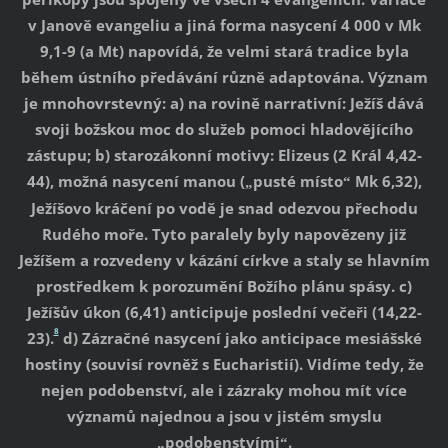
v Janově evangeliu a jiná forma nasycení 4 000 v Mk
9,1-9 (a Mt) napovídá, že velmi stará tradice byla
během ústního předávání různě adaptována. Význam
je mnohovrstevný: a) na rovině narrativní: Ježíš dává
svoji božskou moc do služeb pomoci hladovějícího
zástupu; b) starozákonní motivy: Elizeus (2 Král 4,42-
44), možná nasycení manou (
pusté místo
Mk 6,32),
„
“
Ježíšovo kráčení po vodě je snad odezvou přechodu
Rudého moře. Tyto paralely byly napovězeny již
Ježíšem a rozvedeny v kázání církve a staly se hlavním
prostředkem k porozumění Božího plánu spásy. c)
Ježíšův úkon (6,41) anticipuje poslední večeři (14,22-
8
23).
d) Zázračné nasycení jako anticipace mesiášské
hostiny (souvisí rovněž s Eucharistií). Vidíme tedy, že
nejen podobenství, ale i zázraky mohou mít více
významů najednou a jsou v jistém smyslu
podobenstvími
.
„
“