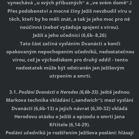
vynechává
u svých příbuzných
a
ve svém domě
.)
„
“
„
“
Přes podobenství a mocné činy Ježíš nevzbudil víru u
těch, kteří by ho měli znát, a tak je jeho moc pro ně
neúčinná (neboť vyžaduje spojení s vírou).
Ježíš a jeho učedníci (6,6b
8,26)
–
Tato část začíná vysláním Dvanácti a končí
opakovaným nepochopením učedníků, nedostatečnou
vírou, což je východiskem pro druhý oddíl - tento
nedostatek může být odstraněn jen Ježíšovým
utrpením a smrtí.
3.1.
Poslání Dvanácti a Herodes
(6,6b-33)
. Ještě jednou
Markova technika vkládání (
sandwich
): mezi vyslání
„
“
Dvanácti (6,6b-13) a jejich návrat (6,30-32) vkládá
Herodovu otázku o Ježíši a epizodu o smrti Jana
Křtitele (6,14-29).
Poslání učedníků je rozšířením Ježíšova poslání: hlásají