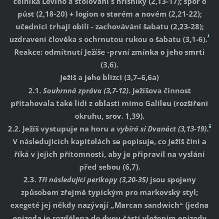
celníka Léviho a stolování s hříšníky (2,13-17); spor o
půst (2,18-20) + logion o starém a novém (2,21-22);
učedníci trhají obilí - zachovávání šabatu (2,23-28);
1
uzdravení člověka s ochrnutou rukou o šabatu (3,1-6).
Reakce: odmítnutí Ježíše -první zmínka o jeho smrti
(3,6).
Ježíš a jeho blízcí (3,7
6,6a)
–
2.1.
Souhrnná zpráva (3,7-12)
. Ježíšova činnost
přitahovala také lidi z oblastí mimo Galileu (rozšíření
okruhu, srov. 1,39).
2
2.2. Ježíš vystupuje na horu a
vybírá si Dvanáct
(3,13-19)
.
V následujících kapitolách se popisuje, co Ježíš činí a
říká v jejich přítomnosti, aby je připravil na vyslání
před sebou (6,7).
2.3.
Tři následující perikopy
(3,20-35)
jsou spojeny
způsobem zřejmě typickým pro markovský styl;
exegeté jej někdy nazývají
Marcan sandwich
(jedna
„
“
epizoda je rozdělena do dvou částí vložením epizody