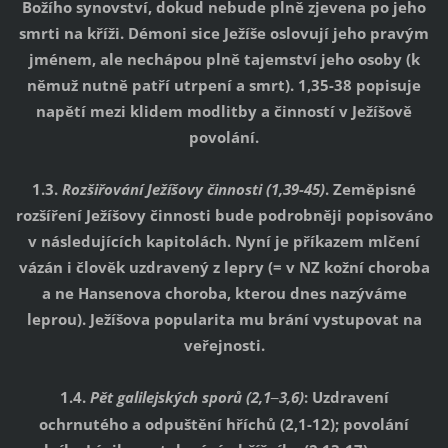
Božího synovství, dokud nebude plně zjevena po jeho
smrti na kříži. Démoni sice Ježíše oslovují jeho pravým
jménem, ale nechápou plně tajemství jeho osoby (k
němuž nutně patří utrpení a smrt). 1,35-38 popisuje
napětí mezi klidem modlitby a činností v Ježíšově
povolání.
1.3.
Rozšiřování Ježíšovy činnosti (1,39-45)
. Zeměpisné
rozšíření Ježíšovy činnosti bude podrobněji popisováno
v následujících kapitolách. Nyní je příkazem mlčení
vázán i člověk uzdravený z lepry (= v NZ kožní choroba
a ne Hansenova choroba, kterou dnes nazýváme
leprou). Ježíšova popularita mu brání vystupovat na
veřejnosti.
1.4.
Pět galilejských sporů (2,1
3,6)
: Uzdravení
–
ochrnutého a odpuštění hříchů (2,1-12); povolání