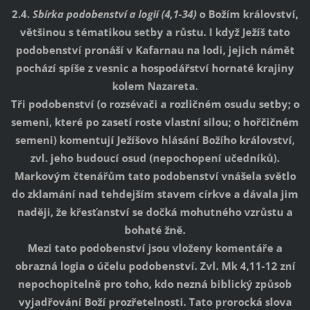
2.4.
Sbírka podobenství a logií (4,1-34)
o Božím království,
většinou s tématikou setby a růstu. I když Ježíš tato
podobenství pronáší v Kafarnau na lodi, jejich námět
pochází spíše z vesnic a hospodářství hornaté krajiny
kolem Nazareta.
Tři podobenství (o rozsévači a rozličném osudu setby; o
semeni, které po zasetí roste vlastní silou; o hořčičném
semeni) komentují Ježíšovo hlásání Božího království,
zvl. jeho budoucí osud (nepochopení učedníků).
Markovým čtenářům tato podobenství vnášela světlo
do zklamání nad tehdejším stavem církve a dávala jim
naději, že křesťanství se dočká mohutného vzrůstu a
bohaté žně.
Mezi tato podobenství jsou vloženy komentáře a
obrazná logia o účelu podobenství. Zvl. Mk 4,11-12 zní
nepochopitelně pro toho, kdo nezná biblický způsob
vyjadřování Boží prozřetelnosti. Tato prorocká slova