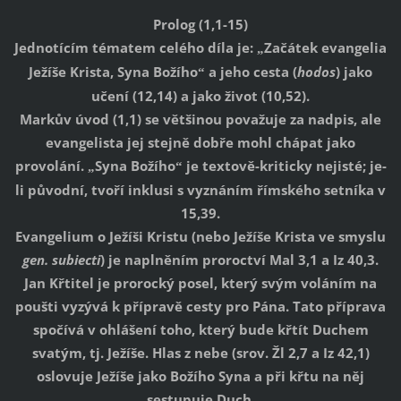
Prolog (1,1-15)
Jednotícím tématem celého díla je:
Začátek evangelia
„
Ježíše Krista, Syna Božího
a jeho cesta (
hodos
) jako
“
učení (12,14) a jako život (10,52).
Markův úvod (1,1) se většinou považuje za nadpis, ale
evangelista jej stejně dobře mohl chápat jako
provolání.
Syna Božího
je textově-kriticky nejisté; je-
„
“
li původní, tvoří inklusi s vyznáním římského setníka v
15,39.
Evangelium o Ježíši Kristu (nebo Ježíše Krista ve smyslu
gen. subiecti
) je naplněním proroctví Mal 3,1 a Iz 40,3.
Jan Křtitel je prorocký posel, který svým voláním na
poušti vyzývá k přípravě cesty pro Pána. Tato příprava
spočívá v ohlášení toho, který bude křtít Duchem
svatým, tj. Ježíše. Hlas z nebe (srov. Žl 2,7 a Iz 42,1)
oslovuje Ježíše jako Božího Syna a při křtu na něj
sestupuje Duch.