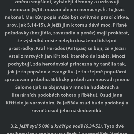
změnu smýšlení, vyhánějí démony a uzdravují
nemocné (6,13: mazání olejem nemocných. To Ježíš
nekonal. Markův popis může být ovlivněn praxí církve,
srov. Jak 5,14-15). A Ježíš jim k tomu dává moc. Přísné
požadavky (bez jídla, zavazadla a peněz) mají prokázat,
že výsledků misie nebylo dosaženo lidskými
prostředky. Král Herodes (Antipas) se bojí, že v Ježíši
vstal z mrtvých Jan Křtitel, kterého dal zabít. Mnozí
pochybují, zda herodovská princezna by tančila tak,
jak je to popsáno v evangeliu. Je to zřejmě populární
zpracování příběhu. Biblický příběh ani neuvádí jméno
Salome (jak se objevuje v mnoha hudebních a
literárních podobách tohoto příběhu). Osud Jana
Křtitele je varováním, že Ježíšův osud bude podobný a
rovněž osud jeho následovníků.
3.2.
Ježíš sytí 5 000 a kráčí po vodě (6,34-52)
. Tyto dvě
perikopy jsou spojeny ve všech 4 evangeliích. Variace