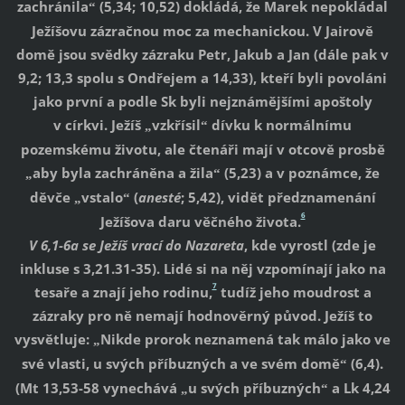
zachránila
(5,34; 10,52) dokládá, že Marek nepokládal
“
Ježíšovu zázračnou moc za mechanickou. V Jairově
domě jsou svědky zázraku Petr, Jakub a Jan (dále pak v
9,2; 13,3 spolu s Ondřejem a 14,33), kteří byli povoláni
jako první a podle Sk byli nejznámějšími apoštoly
v církvi. Ježíš
vzkřísil
dívku k normálnímu
„
“
pozemskému životu, ale čtenáři mají v otcově prosbě
aby byla zachráněna a žila
(5,23) a v poznámce, že
„
“
děvče
vstalo
(
anesté
; 5,42), vidět předznamenání
„
“
6
Ježíšova daru věčného života.
V 6,1-6a se Ježíš vrací do Nazareta
, kde vyrostl (zde je
inkluse s 3,21.31-35). Lidé si na něj vzpomínají jako na
7
tesaře a znají jeho rodinu,
tudíž jeho moudrost a
zázraky pro ně nemají hodnověrný původ. Ježíš to
vysvětluje:
Nikde prorok neznamená tak málo jako ve
„
své vlasti, u svých příbuzných a ve svém domě
(6,4).
“
(Mt 13,53-58 vynechává
u svých příbuzných
a Lk 4,24
„
“