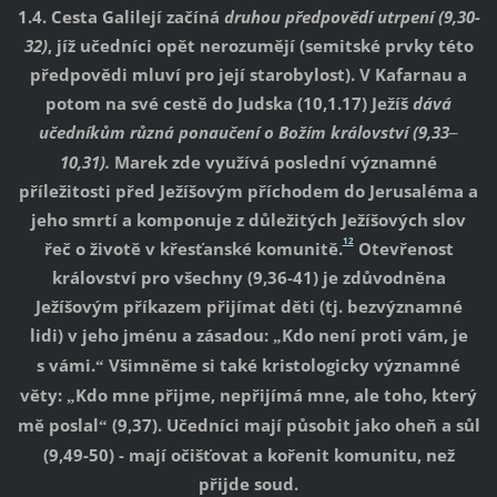
1.4. Cesta Galilejí začíná
druhou předpovědí utrpení (9,30-
32)
, jíž učedníci opět nerozumějí (semitské prvky této
předpovědi mluví pro její starobylost). V Kafarnau a
potom na své cestě do Judska (10,1.17) Ježíš
dává
učedníkům různá ponaučení o Božím království (9,33
–
10,31).
Marek zde využívá poslední významné
příležitosti před Ježíšovým příchodem do Jerusaléma a
jeho smrtí a komponuje z důležitých Ježíšových slov
12
řeč o životě v křesťanské komunitě.
Otevřenost
království pro všechny (9,36-41) je zdůvodněna
Ježíšovým příkazem přijímat děti (tj. bezvýznamné
lidi) v jeho jménu a zásadou:
Kdo není proti vám, je
„
s vámi.
Všimněme si také kristologicky významné
“
věty:
Kdo mne přijme, nepřijímá mne, ale toho, který
„
mě poslal
(9,37). Učedníci mají působit jako oheň a sůl
“
(9,49-50) - mají očišťovat a kořenit komunitu, než
přijde soud.