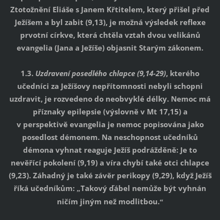
Ztotožnění Eliáše s Janem Křtitelem, který přišel před
Ježíšem a byl zabit (9,13), je možná výsledek reflexe
prvotní církve, která chtěla vztah dvou velikánů
evangelia (Jana a Ježíše) objasnit Starým zákonem.
1.3.
Uzdravení posedlého chlapce (9,14-29)
, kterého
učedníci za Ježíšovy nepřítomnosti nebyli schopni
uzdravit, je rozvedeno do neobvyklé délky. Nemoc má
příznaky epilepsie (výslovně v Mt 17,15) a
v perspektivě evangelia je nemoc popisována jako
posedlost démonem. Na neschopnost učedníků
démona vyhnat reaguje Ježíš podrážděně: Je to
nevěřící pokolení (9,19) a víra chybí také otci chlapce
(9,23). Záhadný je také závěr perikopy (9,29), když Ježíš
říká učedníkům:
Takový ďábel nemůže být vyhnán
„
ničím jiným než modlitbou.
“