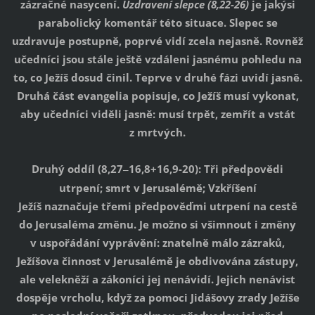
zázračné nasycení.
Uzdravení slepce
(8,22-26)
je jakýsi
parabolický komentář této situace. Slepec se
uzdravuje postupně, poprvé vidí zcela nejasně. Rovněž
učedníci jsou stále ještě vzdáleni jasnému pohledu na
to, co Ježíš dosud činil. Teprve v druhé fázi uvidí jasně.
Druhá část evangelia popisuje, co Ježíš musí vykonat,
aby učedníci viděli jasně: musí trpět, zemřít a vstát
z mrtvých.
Druhý oddíl (8,27
16,8+16,9-20): Tři předpovědi
–
utrpení; smrt v Jerusalémě; Vzkříšení
Ježíš naznačuje třemi předpověďmi utrpení na cestě
do Jerusaléma změnu. Je možno si všimnout i změny
v uspořádání vyprávění: znatelně málo zázraků,
Ježíšova činnost v Jerusalémě je obdivována zástupy,
ale velekněží a zákoníci jej nenávidí. Jejich nenávist
dospěje vrcholu, když za pomoci Jidášovy zrady Ježíše