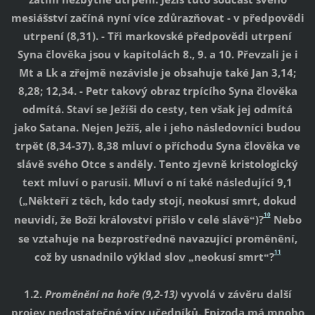
mesiášství začíná nyní více zdůrazňovat - v předpovědi
utrpení (8,31). - Tři markovské předpovědi utrpení
Syna člověka jsou v kapitolách 8., 9. a 10. Převzali je i
Mt a Lk a zřejmě nezávisle je obsahuje také Jan 3,14;
8,28; 12,34. - Petr takový obraz trpícího Syna člověka
odmítá. Staví se Ježíši do cesty, ten však jej odmítá
jako Satana. Nejen Ježíš, ale i jeho následovníci budou
trpět (8,34-37). 8,38 mluví o příchodu Syna člověka ve
slávě svého Otce s anděly. Tento zjevně kristologický
text mluví o parusii. Mluví o ní také následující 9,1
(
Někteří z těch, kdo tady stojí, neokusí smrt, dokud
„
10
neuvidí, že Boží království přišlo v celé slávě
)?
Nebo
“
se vztahuje na bezprostředně navazující proměnění,
11
což by usnadnilo výklad slov
neokusí smrt
?
„
“
1.2.
Proměnění na hoře (9,2-13)
vyvolá v závěru další
projev nedostatečné víry učedníků. Epizoda má mnoho