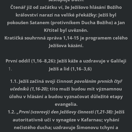
Čtenář již od začátku ví, že Ježíšovo hlásání Božího
království narazí na veliké překážky: Ježíš byl
pokoušen Satanem (protivníkem Ducha Božího) a Jan
Křtitel byl uvězněn.
Kratičká souhrnná zpráva 1,14-15 je programem celého
Ježíšova kázání.
První oddíl (1,16
8,26): Ježíš káže a uzdravuje v Galileji
–
Ježíš a lid (1,16
3,6)
–
1.1. Ježíš začíná svoji činnost
povoláním prvních čtyř
učedníků
(1,16-20)
; tito muži budou mít významnou
úlohu v hlásání a budou vyznačovat důležité etapy
evangelia.
1.2.
První (vzorový) den Ježíšovy činnosti
(1,21-38)
: Ježíš
„
autoritativně učí v synagóze v Kafarnau; vyhání
nečistého ducha; uzdravuje Šimonovu tchyni a