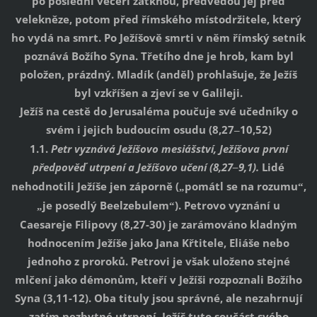
po poslední večeři zatknou, předvedou jej před
velekněze, potom před římského místodržitele, který
ho vydá na smrt. Po Ježíšově smrti v něm římský setník
poznává Božího Syna. Třetího dne je hrob, kam byl
položen, prázdný. Mladík (anděl) prohlašuje, že Ježíš
byl vzkříšen a zjeví se v Galileji.
Ježíš na cestě do Jerusaléma poučuje své učedníky o
svém i jejich budoucím osudu (8,27
10,52)
–
1.1.
Petr vyznává Ježíšovo mesiášství, Ježíšova první
předpověď utrpení a Ježíšovo učení (8,27
9,1).
Lidé
–
nehodnotili Ježíše jen záporně (
pomátl se na rozumu
,
„
“
je posedlý Beelzebulem
). Petrovo vyznání u
„
“
Caesareje Filipovy (8,27-30) je zarámováno kladným
hodnocením Ježíše jako Jana Křtitele, Eliáše nebo
jednoho z proroků. Petrovi je však uloženo stejné
mlčení jako démonům, kteří v Ježíši rozpoznali Božího
Syna (3,11-12). Oba tituly jsou správné, ale nezahrnují
zatím nezbytné utrpení. Ježíš tuto součást svého