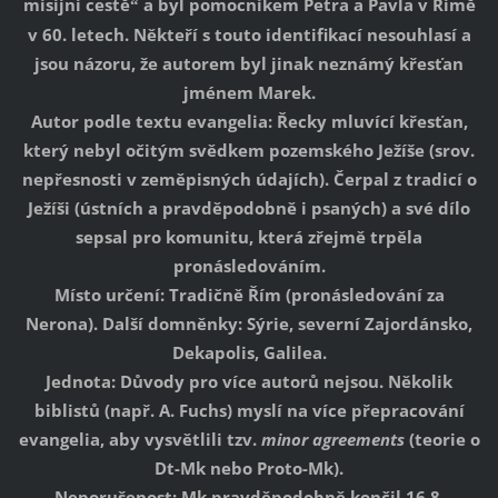
misijní cestě
a byl pomocníkem Petra a Pavla v Římě
“
v 60. letech. Někteří s touto identifikací nesouhlasí a
jsou názoru, že autorem byl jinak neznámý křesťan
jménem Marek.
Autor podle textu evangelia: Řecky mluvící křesťan,
který nebyl očitým svědkem pozemského Ježíše (srov.
nepřesnosti v zeměpisných údajích). Čerpal z tradicí o
Ježíši (ústních a pravděpodobně i psaných) a své dílo
sepsal pro komunitu, která zřejmě trpěla
pronásledováním.
Místo určení: Tradičně Řím (pronásledování za
Nerona). Další domněnky: Sýrie, severní Zajordánsko,
Dekapolis, Galilea.
Jednota: Důvody pro více autorů nejsou. Několik
biblistů (např. A. Fuchs) myslí na více přepracování
evangelia, aby vysvětlili tzv.
minor agreements
(teorie o
Dt-Mk nebo Proto-Mk).
Neporušenost: Mk pravděpodobně končil 16,8.