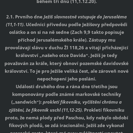
během tří dnů (11,1.12.20).
2.1. Prvního dne
Ježíš slavnostně vstupuje do Jerusaléma
(11,1-11)
. Učedníci přivedou podle Ježíšovy předpovědi
oslátko a on si na ně sedne (Zach 9,9 takto popisuje
příchod jerusalémského krále). Zástupy mu
provolávají slávu v duchu Žl 118,26 a vítají přicházející
království
našeho otce Davida
. Ježíš je tedy
„
“
považován za krále, který obnoví pozemské davidovské
království. To je pro Ježíše veliká čest, ale zároveň nové
nepochopení jeho poslání.
Události druhého dne a rána dne třetího jsou
komponovány podle známé markovské techniky
(
sandwich
):
prokletí fíkovníku, vyčištění chrámu a
„
“
zjištění, že fíkovník uschl (11,12-25).
Prokletí fíkovníku
proto, že nemá plody před Paschou, kdy nebylo období
fíkových plodů, se zdá iracionální. Ježíš zde vykonal