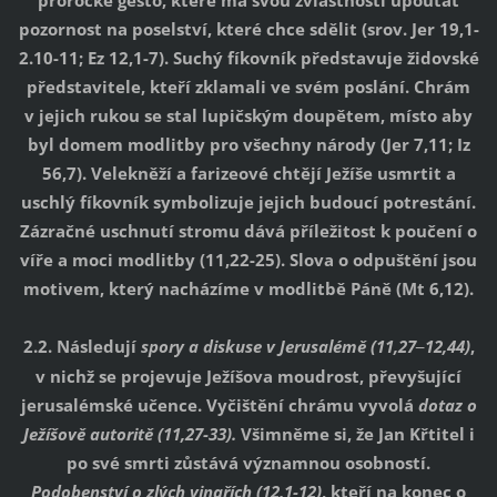
prorocké gesto, které má svou zvláštností upoutat
pozornost na poselství, které chce sdělit (srov. Jer 19,1-
2.10-11; Ez 12,1-7). Suchý fíkovník představuje židovské
představitele, kteří zklamali ve svém poslání. Chrám
v jejich rukou se stal lupičským doupětem, místo aby
byl domem modlitby pro všechny národy (Jer 7,11; Iz
56,7). Velekněží a farizeové chtějí Ježíše usmrtit a
uschlý fíkovník symbolizuje jejich budoucí potrestání.
Zázračné uschnutí stromu dává příležitost k poučení o
víře a moci modlitby (11,22-25). Slova o odpuštění jsou
motivem, který nacházíme v modlitbě Páně (Mt 6,12).
2.2. Následují
spory a diskuse v Jerusalémě (11,27
12,44)
,
–
v nichž se projevuje Ježíšova moudrost, převyšující
jerusalémské učence. Vyčištění chrámu vyvolá
dotaz o
Ježíšově autoritě (11,27-33).
Všimněme si, že Jan Křtitel i
po své smrti zůstává významnou osobností.
Podobenství o zlých vinařích (12,1-12)
, kteří na konec o