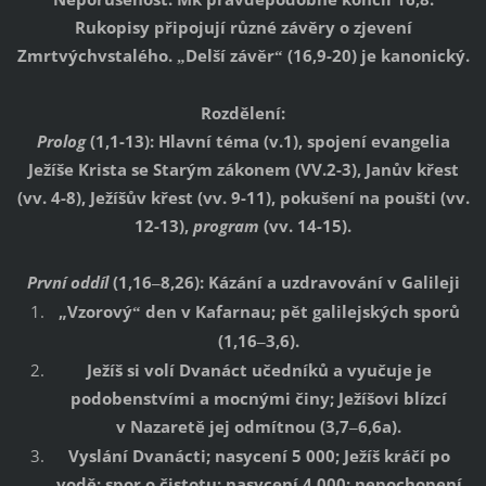
Rukopisy připojují různé závěry o zjevení
Zmrtvýchvstalého.
Delší závěr
(16,9-20) je kanonický.
„
“
Rozdělení:
Prolog
(1,1-13): Hlavní téma (v.1), spojení evangelia
Ježíše Krista se Starým zákonem (VV.2-3), Janův křest
(vv. 4-8), Ježíšův křest (vv. 9-11), pokušení na poušti (vv.
12-13),
program
(vv. 14-15).
První oddíl
(1,16
8,26): Kázání a uzdravování v Galileji
–
„Vzorový
den v Kafarnau; pět galilejských sporů
“
(1,16
3,6).
–
Ježíš si volí Dvanáct učedníků a vyučuje je
podobenstvími a mocnými činy; Ježíšovi blízcí
v Nazaretě jej odmítnou (3,7
6,6a).
–
Vyslání Dvanácti; nasycení 5 000; Ježíš kráčí po
vodě; spor o čistotu; nasycení 4 000; nepochopení