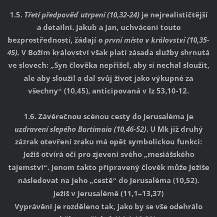
1.5.
Třetí předpověď utrpení (10,32-24)
je nejrealističtější
a detailní. Jakub a Jan, uchváceni touto
bezprostředností, žádají o
první místa v království (10,35-
45).
V Božím království však platí zásada služby shrnutá
ve slovech:
Syn člověka nepřišel, aby si nechal sloužit,
„
ale aby sloužil a dal svůj život jako výkupné za
všechny
(10,45), anticipovaná v Iz 53,10-12.
“
1.6. Závěrečnou scénou cesty do Jerusaléma je
uzdravení slepého Bartimaia (10,46-52)
. U Mk již druhý
zázrak otevření zraku má opět symbolickou funkci:
Ježíš otvírá oči pro zjevení svého
mesiášského
„
tajemství
. Jenom takto připravený člověk může Ježíše
“
následovat na jeho
cestě
do Jerusaléma (10,52).
„
“
Ježíš v Jerusalémě (11,1
13,37)
–
Vyprávění je rozděleno tak, jako by se vše odehrálo