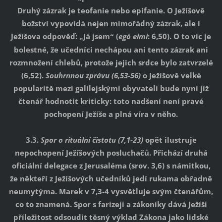
Druhý zázrak je teofanie nebo epifanie. O Ježíšově
božství vypovídá nejen mimořádný zázrak, ale i
Ježíšova odpověď:
Já jsem
(
egó eimi
: 6,50). O to víc je
„
“
bolestné, že učedníci nechápou ani tento zázrak ani
rozmnožení chlebů, protože jejich srdce bylo zatvrzelé
(6,52).
Souhrnnou zprávu (6,53-56)
o Ježíšově velké
popularitě mezi galilejskými obyvateli bude nyní již
čtenář hodnotit kriticky: toto nadšení není pravé
pochopení Ježíše a plná víra v něho.
3.3.
Spor o rituální čistotu (7,1-23)
opět ilustruje
nepochopení Ježíšových posluchačů. Přichází druhá
oficiální delegace z Jerusaléma (srov. 3,6) s námitkou,
že někteří z Ježíšových učedníků jedí rukama obřadně
neumytýma. Marek v 7,3-4 vysvětluje svým čtenářům,
co to znamená. Spor s farizeji a zákoníky dává Ježíši
příležitost odsoudit těsný výklad Zákona jako lidské