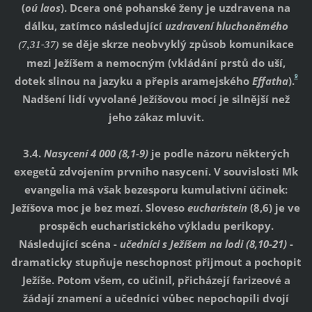
(
oú laos
). Dcera oné pohanské ženy je uzdravena na
dálku, zatímco následující
uzdravení hluchoněmého
se děje skrze neobvyklý způsob komunikace
(7,31-37)
mezi Ježíšem a nemocným (vkládání prstů do uší,
9
dotek slinou na jazyku a přepis aramejského
Effatha
).
Nadšení lidí vyvolané Ježíšovou mocí je silnější než
jeho zákaz mluvit.
3.4.
Nasycení 4 000 (8,1-9)
je podle názoru některých
exegetů zdvojením prvního nasycení. V souvislosti Mk
evangelia má však bezesporu kumulativní účinek:
Ježíšova moc je bez mezí. Sloveso
eucharistein
(8,6) je ve
prospěch eucharistického výkladu perikopy.
Následující scéna -
učedníci s Ježíšem na lodi (8,10-21)
-
dramaticky stupňuje neschopnost přijmout a pochopit
Ježíše. Potom všem, co učinil, přicházejí farizeové a
žádají znamení a učedníci vůbec nepochopili dvojí