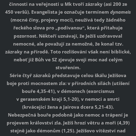
činnosti na veřejnosti u Mk tvoří zázraky (asi 200 ze
450 veršů). Evangelista je označuje termínem
dynameis
(mocné činy, projevy moci), neužívá tedy žádného
řeckého slova pro
podívanou
, která přitahuje
„
“
pozornost. Někteří uznávají, že Ježíš uzdravoval
nemocné, ale považují za nemožné, že konal tzv.
zázraky na přírodě. Toto rozlišování však není biblické,
neboť již Bůh ve SZ zjevuje svoji moc nad celým
stvořením.
Série čtyř zázraků představuje celou škálu Ježíšova
boje proti mocnostem zla: v přírodních silách (utišení
bouře 4,35-41), v démonech (exorcismus
v gerasenském kraji 5,1-20), v nemoci a smrti
(krvácející žena a Jairova dcera 5,21-43).
Nebezpečná bouře podobně jako nemoc a trápení je
projevem království zla. Ježíš hrozí větru a moři (4,39)
stejně jako démonům (1,25). Ježíšovo vítězství nad