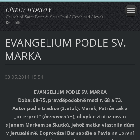
CÍRKEV JEDNOTY
Church of Saint Peter & Saint Paul / Czech and Slovak
Republic
EVANGELIUM PODLE SV.
MARKA
03.05.2014 15:54
EVANGELIUM PODLE SV. MARKA
Doba: 60-75, pravděpodobně mezi r. 68 a 73.
Autor podle tradice (2. stol.): Marek, Petrův žák a
interpret
(
herméneutés
), obvykle ztotožňován
„
“
s Janem Markem ze Skutků, jehož matka vlastnila dům
v Jerusalémě. Doprovázel Barnabáše a Pavla na
první
„