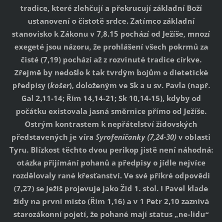
tradice, které zlehčují a překrucují základní Boží
ustanovení o čistotě srdce. Zatímco základní
stanovisko k Zákonu v 7,8.15 pochází od Ježíše, mnozí
exegeté jsou názoru, že prohlášení všech pokrmů za
čisté (7,19) pochází až z rozvinuté tradice církve.
Zřejmě by nedošlo k tak tvrdým bojům o dietetické
předpisy (
košer
), doloženým ve Sk a u sv. Pavla (např.
Gal 2,11-14; Řím 14,14-21; Sk 10,14-15), kdyby od
počátku existovala jasná směrnice přímo od Ježíše.
Ostrým kontrastem k nepřátelství židovských
představených je víra
Syrofeničanky
(7,24-30)
v oblasti
Tyru. Blízkost těchto dvou perikop jistě není náhodná:
otázka přijímání pohanů a předpisy o jídle nejvíce
rozdělovaly rané křesťanství. Ve své příkré odpovědi
(7,27) se Ježíš projevuje jako Žid 1. stol. I Pavel klade
židy na první místo (Řím 1,16) a v 1 Petr 2,10 zaznívá
starozákonní pojetí, že pohané mají status
ne-lidu
„
“