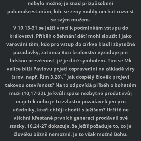
nebylo možné) je snad přizpůsobení
pohanokřesťanům, kde se ženy mohly nechat rozvést
se svým mužem.
V 10,13-31 se Ježíš vrací k podmínkám vstupu do
království. Příběh o žehnání dětí mohl sloužit i jako
varování těm, kdo pro vstup do církve kladli zbytečné
požadavky, zatímco Boží království vyžaduje jen
lidskou otevřenost, jíž je dítě symbolem. Tím se Mk
velice blíží Pavlovu pojetí ospravedlní na základě víry
15
(srov. např. Řím 3,28).
Jak dospělý člověk projeví
takovou otevřenost? Na to odpovídá příběh o bohatém
muži (10,17-22). Je kvůli spáse nezbytné prodat svůj
majetek nebo je to zvláštní požadavek jen pro
učedníky, kteří chtějí chodit s Ježíšem? Určitě ne
všichni křesťané prvních generací prodávali své
statky. 10,24-27 dokazuje, že Ježíš požaduje to, co je
člověku běžně nemožné. Je to však možné Bohu.