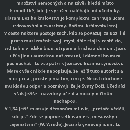
množství nemocných a na závěr hledá místo
k modlitbě, kde je vyrušen naléhajícími učedníky.
Hlásání Božího království je komplexní, zahrnuje učení,
uzdravování a exorcismy. Božímu království stojí
v cestě některé postoje těch, kdo se považují za Boží lid
- proto musí změnit svoji mysl; dále stojí v cestě zlo,
viditelné v lidské bídě, utrpení a hříchu a démoni. Ježíš
učí s jinou autoritou než ostatní, i démoni ho musí
poslouchat - to vše patří k Ježíšovu Božímu synovství.
Marek však nikde nepopisuje, že Ježíš tuto autoritu a
moc přijal, prostě ji má tím, čím je. Nečistí duchové
mu kladou odpor a poznávají, že je Svatý Boží. Učedníci
však Ježíše - navzdory učení a mocným činům -
nechápou.
V 1,34 Ježíš zakazuje démonům mluvit,
protože věděli,
„
kdo je.
Zde se poprvé setkáváme s
mesiášským
“
„
tajemstvím
(W. Wrede): Ježíš skrývá svoji identitu
“