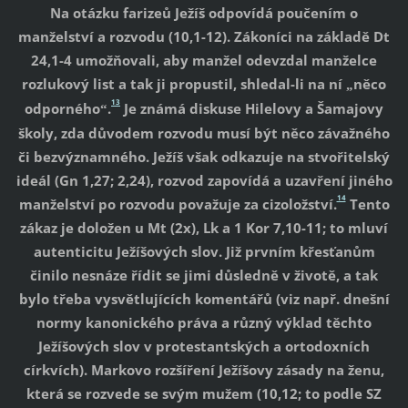
Na otázku farizeů Ježíš odpovídá poučením o
manželství a rozvodu (10,1-12). Zákoníci na základě Dt
24,1-4 umožňovali, aby manžel odevzdal manželce
rozlukový list a tak ji propustil, shledal-li na ní
něco
„
13
odporného
.
Je známá diskuse Hilelovy a Šamajovy
“
školy, zda důvodem rozvodu musí být něco závažného
či bezvýznamného. Ježíš však odkazuje na stvořitelský
ideál (Gn 1,27; 2,24), rozvod zapovídá a uzavření jiného
14
manželství po rozvodu považuje za cizoložství.
Tento
zákaz je doložen u Mt (2x), Lk a 1 Kor 7,10-11; to mluví
autenticitu Ježíšových slov. Již prvním křesťanům
činilo nesnáze řídit se jimi důsledně v životě, a tak
bylo třeba vysvětlujících komentářů (viz např. dnešní
normy kanonického práva a různý výklad těchto
Ježíšových slov v protestantských a ortodoxních
církvích). Markovo rozšíření Ježíšovy zásady na ženu,
která se rozvede se svým mužem (10,12; to podle SZ