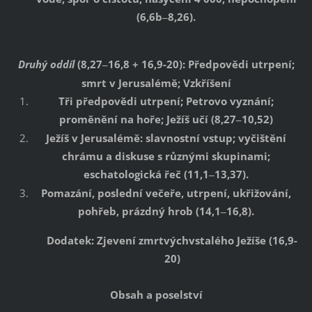
(6,6b
8,26).
–
Druhý oddíl
(8,27
16,8 + 16,9-20): Předpovědi utrpení;
–
smrt v Jerusalémě; Vzkříšení
Tři předpovědi utrpení; Petrovo vyznání;
proměnění na hoře; Ježíš učí (8,27
10,52)
–
Ježíš v Jerusalémě: slavnostní vstup; vyčištění
chrámu a diskuse s různými skupinami;
eschatologická řeč (11,1
13,37).
–
Pomazání, poslední večeře, utrpení, ukřižování,
pohřeb, prázdný hrob (14,1
16,8).
–
Dodatek: Zjevení zmrtvýchvstalého Ježíše (16,9-
20)
Obsah a poselství