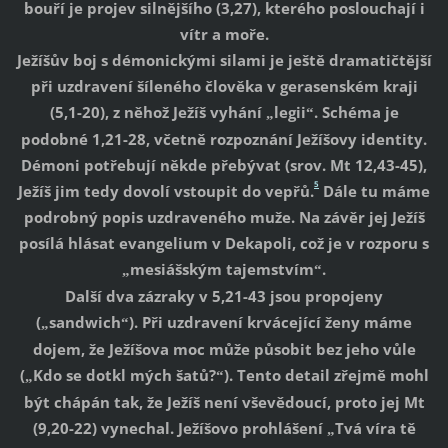
bouří je projev silnějšího (3,27), kterého poslouchají i
vítr a moře.
Ježíšův boj s démonickými silami je ještě dramatičtější
při uzdravení šíleného člověka v gerasenském kraji
(5,1-20), z něhož Ježíš vyhání
legii
. Schéma je
„
“
podobné 1,21-28, včetně rozpoznání Ježíšovy identity.
Démoni potřebují někde přebývat (srov. Mt 12,43-45),
5
Ježíš jim tedy dovolí vstoupit do vepřů.
Dále tu máme
podrobný popis uzdraveného muže. Na závěr jej Ježíš
posílá hlásat evangelium v Dekapoli, což je v rozporu s
mesiášským tajemstvím
.
„
“
Další dva zázraky v 5,21-43 jsou propojeny
(
sandwich
). Při uzdravení krvácející ženy máme
„
“
dojem, že Ježíšova moc může působit bez jeho vůle
(
Kdo se dotkl mých šatů?
). Tento detail zřejmě mohl
„
“
být chápán tak, že Ježíš není vševědoucí, proto jej Mt
(9,20-22) vynechal. Ježíšovo prohlášení
Tvá víra tě
„