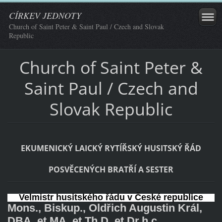
CÍRKEV JEDNOTY
Church of Saint Peter & Saint Paul / Czech and Slovak
Republic
Church of Saint Peter &
Saint Paul / Czech and
Slovak Republic
EKUMENICKÝ LAICKÝ RYTÍŘSKÝ HUSITSKÝ ŘÁD
POSVĚCENÝCH BRATŘÍ A SESTER
Velmistr husitského řádu v České republice
Mons., Biskup., Oldřich Augustin Král,
DBA. et MA. et Th.D. et Dr.h.c.