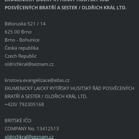
POSVĚCENÝCH BRATŘÍ A SESTER / OLDŘICH KRÁL LTD.
Běloruská 521 / 14
625 00 Brno
Brno - Bohunice
Česká republika
Czech Republic
oldrichk
ral@sezn
am.cz
kristova.evangelizace@atlas.cz
EKUMENICKÝ LAICKÝ RYTÍŘSKÝ HUSITSKÝ ŘÁD POSVĚCENÝCH
BRATŘÍ A SESTER / OLDŘICH KRÁL LTD.
+420/ 792305168
BRITSKÉ IČO:
COMPANY No. 13412513
oldrichkral@seznam.cz