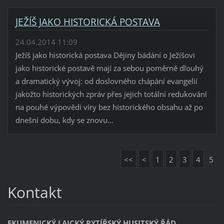
JEŽÍŠ JAKO HISTORICKÁ POSTAVA
24.04.2014 11:09
Ježíš jako historická postava Dějiny bádání o Ježíšovi
jako historické postavě mají za sebou poměrně dlouhý
a dramatický vývoj: od doslovného chápání evangelií
jakožto historických zpráv přes jejich totální redukování
na pouhé výpovědi víry bez historického obsahu až po
dnešní dobu, kdy se znovu...
<<
<
1
2
3
4
5
Kontakt
EKUMENICKÝ LAICKÝ RYTÍŘSKÝ HUSITSKÝ ŘÁD