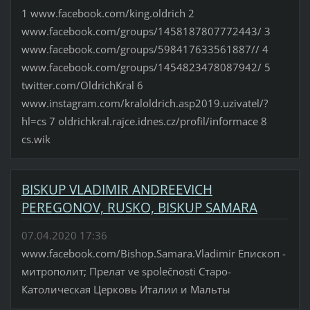
1 www.facebook.com/king.oldrich 2
www.facebook.com/groups/1458187807772443/ 3
www.facebook.com/groups/598417633561887// 4
www.facebook.com/groups/1454823478087942/ 5
twitter.com/OldrichKral 6
www.instagram.com/kraloldrich.asp2019.uzivatel/?
hl=cs 7 oldrichkral.rajce.idnes.cz/profil/informace 8
cs.wik
BISKUP VLADIMIR ANDREEVICH
PEREGONOV, RUSKO, BISKUP SAMARA
07.04.2020 17:36
www.facebook.com/Bishop.Samara.Vladimir Епископ -
митрополит; Прелат ve společnosti Старо-
Католическая Церковь Италии и Мальты