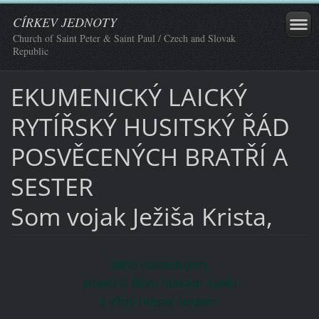
CÍRKEV JEDNOTY
Church of Saint Peter & Saint Paul / Czech and Slovak
Republic
EKUMENICKÝ LAICKÝ
RYTÍŘSKÝ HUSITSKÝ ŘÁD
POSVĚCENÝCH BRATŘÍ A
SESTER
Som vojak Ježiša Krista,
Jeho nasledujem,
smelo o Ňom hlásam svetu
a vždy hlásať budem.