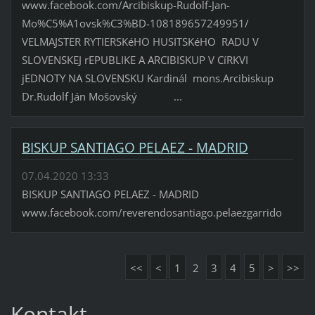
www.facebook.com/Arcibiskup-Rudolf-Jan-
Mo%C5%A1ovsk%C3%BD-108189657249951/
VELMAJSTER RYTIERSKéHO HUSITSKéHO RADU V
SLOVENSKEJ rEPUBLIKE A ARCIBISKUP V CíRKVI
jEDNOTY NA SLOVENSKU Kardinál mons.Arcibiskup
Dr.Rudolf Ján Mošovský ...
BISKUP SANTIAGO PELAEZ - MADRID
07.04.2020 13:33
BISKUP SANTIAGO PELAEZ - MADRID
www.facebook.com/reverendosantiago.pelaezgarrido
<<
<
1
2
3
4
5
>
>>
Kontakt