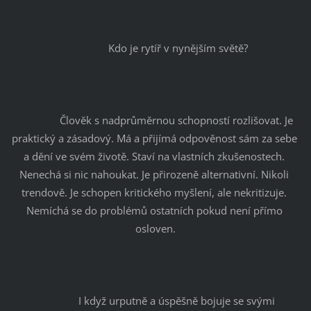
		Kdo je rytíř v nynějším světě?
		Člověk s nadprůměrnou schopností rozlišovat. Je 
praktický a zásadový. Má a přijímá odpověnost sám za sebe 
a dění ve svém životě. Staví na vlastních zkušenostech. 
Nenechá si nic nahoukat. Je přirozeně alternativní. Nikoli 
trendově. Je schopen kritického myšlení, ale nekritizuje. 
Nemíchá se do problémů ostatních pokud není přímo 
osloven.
		I když urputně a úspěšně bojuje se svými 