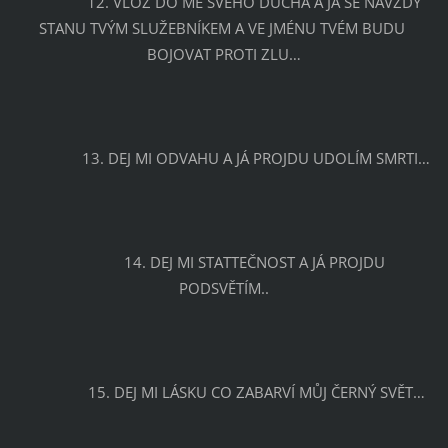
		12. VLOŽ DO MĚ SVÉHO DUCHA A JÁ SE NAVŽDY 
STANU TVÝM SLUŽEBNÍKEM A VE JMÉNU TVÉM BUDU 
BOJOVAT PROTI ZLU…
		13. DEJ MI ODVAHU A JÁ PROJDU UDOLÍM SMRTI…
		14. DEJ MI STATTEČNOST A JÁ PROJDU 
PODSVĚTÍM..
		15. DEJ MI LÁSKU CO ZABARVÍ MŮJ ČERNÝ SVĚT…