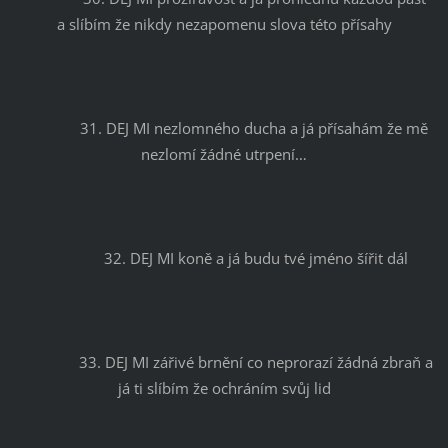
a slíbím že nikdy nezapomenu slova této přísahy
		31. DEJ MI nezlomného ducha a já přísahám že mě 
nezlomí žádné utrpení…
		32. DEJ MI koně a já budu tvé jméno šířit dál
		33. DEJ MI zářivé brnění co neprorazí žádná zbraň a 
já ti slíbím že ochráním svůj lid