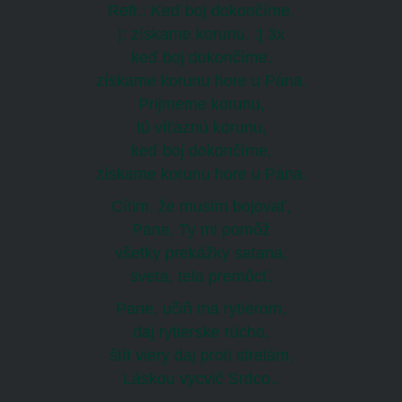
Refr.: Keď boj dokončíme,
|: získame korunu, :| 3x
keď boj dokončíme,
získame korunu hore u Pána.
Prijmeme korunu,
tú víťaznú korunu,
keď boj dokončíme,
získame korunu hore u Pána.
Cítim, že musím bojovať,
Pane, Ty mi pomôž
všetky prekážky satana,
sveta, tela premôcť.
Pane, učiň ma rytierom,
daj rytierske rúcho,
štít viery daj proti strelám,
Láskou vycvič Srdco..