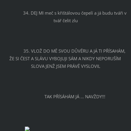
		34. DEJ MI meč s křištálovou čepelí a já budu tváři v 
tvář čelit zlu
		35. VLOŽ DO MĚ SVOU DŮVĚRU A JÁ TI PŘÍSAHÁM, 
ŽE SI ČEST A SLÁVU VYBOJUJI SÁM A NIKDY NEPORUŠÍM 
SLOVA JENŽ JSEM PRÁVĚ VYSLOVIL
		TAK PŘÍSÁHÁM JÁ ... NAVŽDY!!!