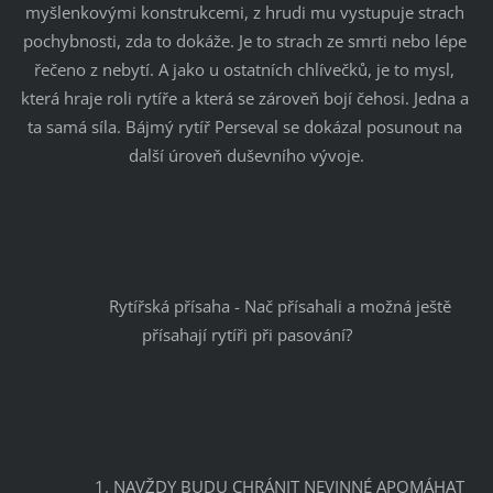
myšlenkovými konstrukcemi, z hrudi mu vystupuje strach 
pochybnosti, zda to dokáže. Je to strach ze smrti nebo lépe 
řečeno z nebytí. A jako u ostatních chlívečků, je to mysl, 
která hraje roli rytíře a která se zároveň bojí čehosi. Jedna a 
ta samá síla. Bájmý rytíř Perseval se dokázal posunout na 
další úroveň duševního vývoje.
		Rytířská přísaha - Nač přísahali a možná ještě 
přísahají rytíři při pasování?
		1. NAVŽDY BUDU CHRÁNIT NEVINNÉ APOMÁHAT 