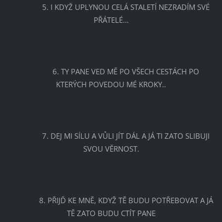
		5. I KDYŽ UPLYNOU CELÁ STALETÍ NEZRADÍM SVÉ 
PŘÁTELÉ…
		6. TY PANE VED MĚ PO VŠECH CESTÁCH PO 
KTERÝCH POVEDOU MÉ KROKY..
		7. DEJ MI SÍLU A VŮLI JÍT DÁL A JÁ TI ZATO SLIBUJI 
SVOU VĚRNOST.
		8. PŘIJĎ KE MNĚ, KDYŽ TĚ BUDU POTŘEBOVAT A JÁ 
TĚ ZATO BUDU CTÍT PANE