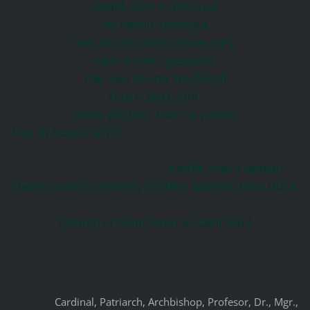
Obuté nohy v hotovosť,
daj helmu spasenia,
meč Ducha dvojstranne ostrý,
viesť k cieľu spasenia.
Daj viac Ducha zmužilosti
Tvoju Lásku šíriť,
všade pôjdem, kde ma pošleš,
keď Ty budeš síliť!!!
Kedže sme v Nedeľu
Slávili Sviatok Upálenia Svätého Majstra Jana Husa
:
Church of Saint Peter & Saint Paul
		Cardinal, Patriarch, Archbishop, Profesor, Dr., Mgr., 