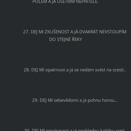
POLEM A JÁ UŠETŘÍM NEPŘÍTELE.
		27. DEJ MI ZKUŠENOST A JÁ DVAKRÁT NEVSTOUPÍM 
DO STEJNÉ ŘEKY
		28. DEJ MI opatrnost a já se nedám svést na scestí..
		29. DEJ MI sebevědomí a já pohnu horou…
		30. DEJ MI prozíravost a já prohlednu každou past 