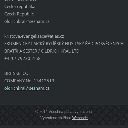
Česká republika
Czech Republic
oldrichk
ral@sezn
am.cz
kristova.evangelizace@atlas.cz
EKUMENICKÝ LAICKÝ RYTÍŘSKÝ HUSITSKÝ ŘÁD POSVĚCENÝCH
BRATŘÍ A SESTER / OLDŘICH KRÁL LTD.
+420/ 792305168
BRITSKÉ IČO:
COMPANY No. 13412513
oldrichkral@seznam.cz
© 2014 Všechna práva vyhrazena.
Vytvořeno službou
Webnode