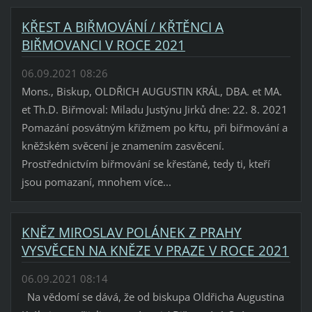
KŘEST A BIŘMOVÁNÍ / KŘTĚNCI A
BIŘMOVANCI V ROCE 2021
06.09.2021 08:26
Mons., Biskup, OLDŘICH AUGUSTIN KRÁL, DBA. et MA.
et Th.D. Biřmoval: Miladu Justýnu Jirků dne: 22. 8. 2021
Pomazání posvátným křižmem po křtu, při biřmování a
kněžském svěcení je znamením zasvěcení.
Prostřednictvím biřmování se křesťané, tedy ti, kteří
jsou pomazaní, mnohem více...
KNĚZ MIROSLAV POLÁNEK Z PRAHY
VYSVĚCEN NA KNĚZE V PRAZE V ROCE 2021
06.09.2021 08:14
Na vědomí se dává, že od biskupa Oldřicha Augustina