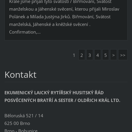
Krále jsme přijali tyto svátosti / Biřmování, Svátost
manželskou a Jáhenské svěcení, kterou přijali Miroslav
Polánek a Milada Justýna Jirků. Biřmování, Svátost
manželská, Jáhenské a kněžské svěcení .
Confirmation,...
1
2
3
4
5
>
>>
Kontakt
EKUMENICKÝ LAICKÝ RYTÍŘSKÝ HUSITSKÝ ŘÁD
POSVĚCENÝCH BRATŘÍ A SESTER / OLDŘICH KRÁL LTD.
Běloruská 521 / 14
625 00 Brno
Brno - Bohunice