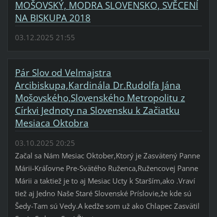
MOŠOVSKÝ, MODRA SLOVENSKO, SVĚCENÍ
NA BISKUPA 2018
03.12.2025 21:55
Pár Slov od Velmajstra
Arcibiskupa,Kardinála Dr.Rudolfa Jána
Mošovského,Slovenského Metropolitu z
Církvi Jednoty na Slovensku k Začiatku
Mesiaca Oktobra
03.10.2025 20:25
Začal sa Nám Mesiac Oktober,Ktorý je Zasvätený Panne
Márii-Kráľovne Pre-Svätého Ruženca,Ružencovej Panne
Márii a taktiež je to aj Mesiac Ucty k Starším,ako .Vraví
tiež aj Jedno Naše Staré Slovenské Príslovie,že kde sú
Šedy-Tam sú Vedy.A kedže som už ako Chlapec Zasvätil