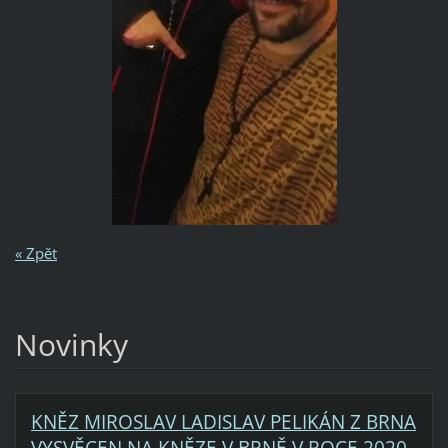
« Zpět
Novinky
KNĚZ MIROSLAV LADISLAV PELIKÁN Z BRNA
VYSVĚCEN NA KNĚZE V BRNĚ V ROCE 2020