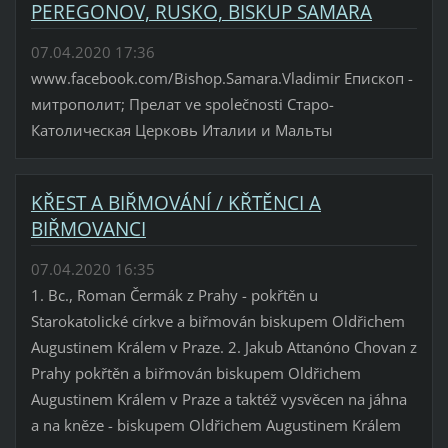
PEREGONOV, RUSKO, BISKUP SAMARA
07.04.2020 17:36
www.facebook.com/Bishop.Samara.Vladimir Епископ -
митрополит; Прелат ve společnosti Старо-
Католическая Церковь Италии и Мальты
KŘEST A BIŘMOVÁNÍ / KŘTĚNCI A
BIŘMOVANCI
07.04.2020 16:35
1. Bc., Roman Čermák z Prahy - pokřtěn u
Starokatolické církve a biřmován biskupem Oldřichem
Augustinem Králem v Praze. 2. Jakub Attanóno Chovan z
Prahy pokřtěn a biřmován biskupem Oldřichem
Augustinem Králem v Praze a taktéž vysvěcen na jáhna
a na kněze - biskupem Oldřichem Augustinem Králem