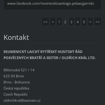
www.facebook.com/reverendosantiago.pelaezgarrido
<<
<
1
2
3
4
5
>
>>
Kontakt
EKUMENICKÝ LAICKÝ RYTÍŘSKÝ HUSITSKÝ ŘÁD
POSVĚCENÝCH BRATŘÍ A SESTER / OLDŘICH KRÁL LTD.
Běloruská 521 / 14
625 00 Brno
Brno - Bohunice
Česká republika
Czech Republic
oldrichk
ral@sezn
am.cz