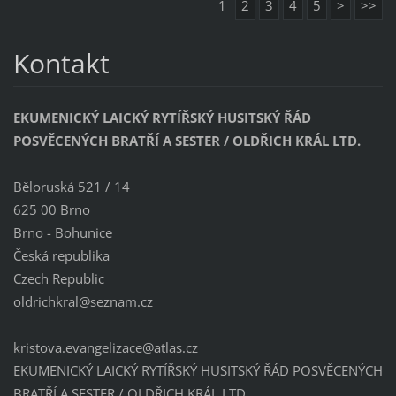
1
2
3
4
5
>
>>
Kontakt
EKUMENICKÝ LAICKÝ RYTÍŘSKÝ HUSITSKÝ ŘÁD
POSVĚCENÝCH BRATŘÍ A SESTER / OLDŘICH KRÁL LTD.
Běloruská 521 / 14
625 00 Brno
Brno - Bohunice
Česká republika
Czech Republic
oldrichk
ral@sezn
am.cz
kristova.evangelizace@atlas.cz
EKUMENICKÝ LAICKÝ RYTÍŘSKÝ HUSITSKÝ ŘÁD POSVĚCENÝCH
BRATŘÍ A SESTER / OLDŘICH KRÁL LTD.