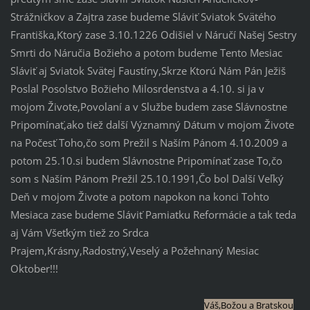
Strážničkov a Zajtra zase budeme Sláviť Sviatok Svätého
Františka,Ktorý zase 3.10.1226 Odišiel v Náručí Našej Sestry
Smrti do Náručia Božieho a potom budeme Tento Mesiac
Sláviť aj Sviatok Svätej Faustíny,Skrze Ktorú Nám Pán Ježiš
Poslal Posolstvo Božieho Milosrdenstva a 4.10. si ja v
mojom Živote,Povolaní a v Službe budem zase Slávnostne
Pripomínať,ako tiež další Významný Dátum v mojom Živote
na Počesť Toho,čo som Prežil s Naším Pánom 4.10.2009 a
potom 25.10.si budem Slávnostne Pripomínať zase To,čo
som s Naším Pánom Prežil 25.10.1991,Čo bol Další Veľký
Deň v mojom Živote a potom napokon na konci Tohto
Mesiaca zase budeme Sláviť Pamiatku Reformácie a tak teda
aj Vám Všeťkým tiež zo Srdca
Prajem,Krásny,Radostný,Veselý a Požehnaný Mesiac
Oktober!!!
Váš,Božou a Bratskou