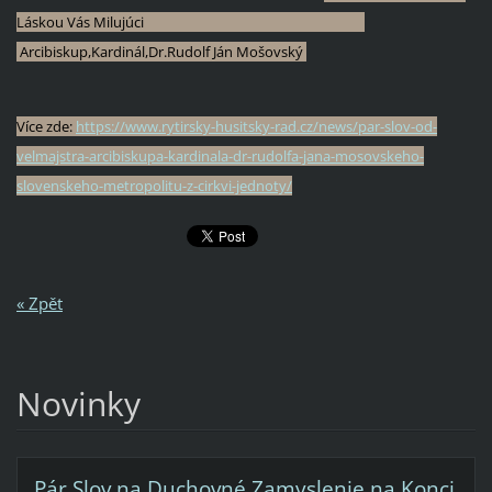
Láskou Vás Milujúci
Arcibiskup,Kardinál,Dr.Rudolf Ján Mošovský
Více zde:
https://www.rytirsky-husitsky-rad.cz/news/par-slov-od-
velmajstra-arcibiskupa-kardinala-dr-rudolfa-jana-mosovskeho-
slovenskeho-metropolitu-z-cirkvi-jednoty/
« Zpět
Novinky
Pár Slov na Duchovné Zamyslenie na Konci