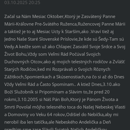
03.10.2025 20:25
Začal sa Nám Mesiac Oktober,Ktorý je Zasvätený Panne
Márii-Kráľovne Pre-Svätého Ruženca,Ružencovej Panne Márii
a taktiež je to aj Mesiac Ucty k Starším,ako .Vraví tiež aj
Jedno Naše Staré Slovenské Príslovie,že kde sú Šedy-Tam sú
Vedy.A kedže som už ako Chlapec Zasvätil Svoje Srdce a Svoj
Život Bohu,Vždy som Veľmi Rád Počúval Svojich
Duchovných Otcov,ako aj mojich telestných rodičov a Zvlášť
Starých Rodičov,ked mi Rozprávali o Svojich Rôznych
Zážitkoch,Spomienkach a Skúsenostiach,na čo si až do Dnes
Vždy Veľmi Rád a Často Spomínam.. A ktiež Dnes,3.10.ako
Boží Služobník si Pripomínam a Slávim to,že pred 20
rokmi,3.10.2005 si Náš Pán Boh,Ktorý je Pánom Života a
Smrti Povolal môjho telesného toca do Našej Nebeskej Vlasti
a Domoviny vo Veku 64 rokov,Odišiel do Nebíčka,aby mi
nerobil iba len tatíčka,ale Nebeského Andelička a Deň
predtým sme zase Slávili Sviatok Našich Andeličkov-