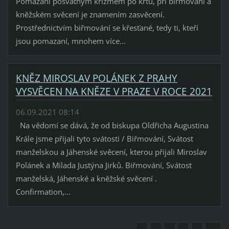
Pomazání posvátným křižmem po křtu, při biřmování a
kněžském svěcení je znamením zasvěcení.
Prostřednictvím biřmování se křesťané, tedy ti, kteří
jsou pomazaní, mnohem více...
KNĚZ MIROSLAV POLÁNEK Z PRAHY
VYSVĚCEN NA KNĚZE V PRAZE V ROCE 2021
06.09.2021 08:14
Na vědomí se dává, že od biskupa Oldřicha Augustina
Krále jsme přijali tyto svátosti / Biřmování, Svátost
manželskou a Jáhenské svěcení, kterou přijali Miroslav
Polánek a Milada Justýna Jirků. Biřmování, Svátost
manželská, Jáhenské a kněžské svěcení .
Confirmation,...